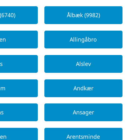
(6740)
Ålbæk (9982)
ken
Allingåbro
s
Alslev
um
Andkær
ns
Ansager
den
Arentsminde