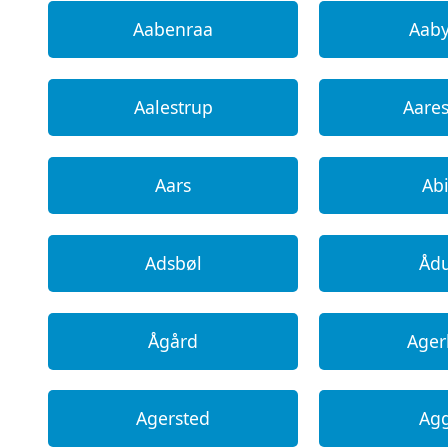
Aabenraa
Aab
Aalestrup
Aare
Aars
Ab
Adsbøl
Åd
Ågård
Age
Agersted
Ag