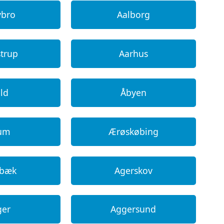
ybro
Aalborg
strup
Aarhus
ild
Åbyen
um
Ærøskøbing
rbæk
Agerskov
ger
Aggersund