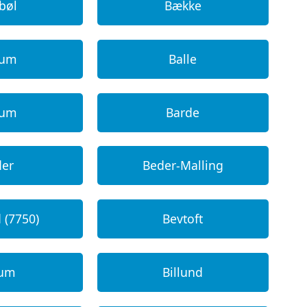
bøl
Bække
lum
Balle
lum
Barde
der
Beder-Malling
 (7750)
Bevtoft
lum
Billund