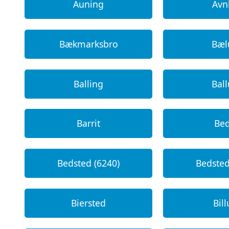
Auning
Avn
Bækmarksbro
Bæ
Balling
Bal
Barrit
Be
Bedsted (6240)
Bedsted
Biersted
Bil