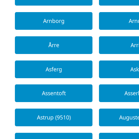
Arnborg
Ar
Årre
Arr
Asferg
As
Assentoft
Asser
Astrup (9510)
August