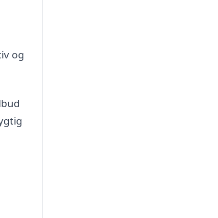
iv og
ilbud
ygtig