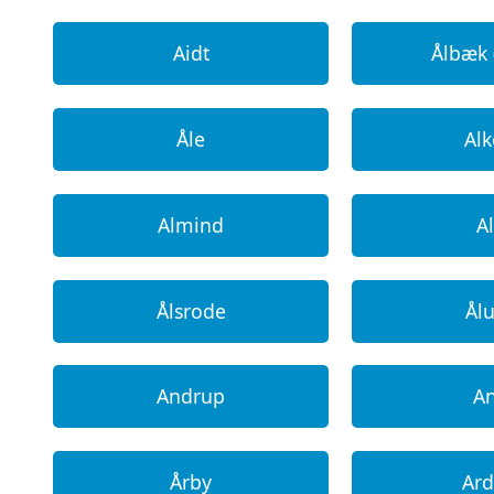
Aidt
Ålbæk 
Åle
Al
Almind
Al
Ålsrode
Ål
Andrup
A
Årby
Ar