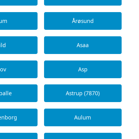
num
Årøsund
ild
Asaa
kov
Asp
balle
Astrup (7870)
enborg
Aulum