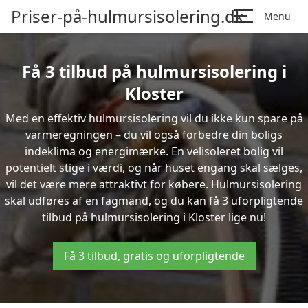
Priser-på-hulmursisolering.dk
Menu
Få 3 tilbud på hulmursisolering i
Kloster
Med en effektiv hulmursisolering vil du ikke kun spare på
varmeregningen – du vil også forbedre din boligs
indeklima og energimærke. En velisoleret bolig vil
potentielt stige i værdi, og når huset engang skal sælges,
vil det være mere attraktivt for købere. Hulmursisolering
skal udføres af en fagmand, og du kan få 3 uforpligtende
tilbud på hulmursisolering i Kloster lige nu!
Få 3 tilbud, gratis og uforpligtende