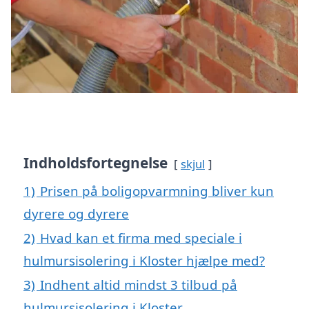
Indholdsfortegnelse
skjul
1)
Prisen på boligopvarmning bliver kun
dyrere og dyrere
2)
Hvad kan et firma med speciale i
hulmursisolering i Kloster hjælpe med?
3)
Indhent altid mindst 3 tilbud på
hulmursisolering i Kloster