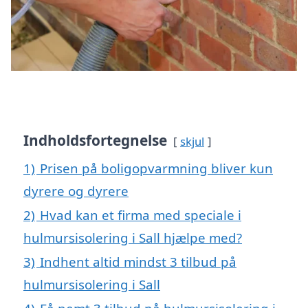
Indholdsfortegnelse
skjul
1)
Prisen på boligopvarmning bliver kun
dyrere og dyrere
2)
Hvad kan et firma med speciale i
hulmursisolering i Sall hjælpe med?
3)
Indhent altid mindst 3 tilbud på
hulmursisolering i Sall