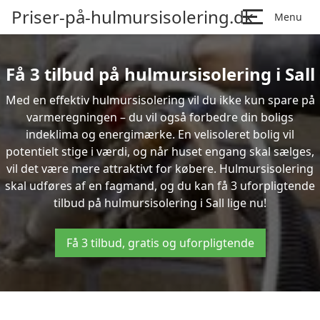
Priser-på-hulmursisolering.dk
Menu
Få 3 tilbud på hulmursisolering i Sall
Med en effektiv hulmursisolering vil du ikke kun spare på
varmeregningen – du vil også forbedre din boligs
indeklima og energimærke. En velisoleret bolig vil
potentielt stige i værdi, og når huset engang skal sælges,
vil det være mere attraktivt for købere. Hulmursisolering
skal udføres af en fagmand, og du kan få 3 uforpligtende
tilbud på hulmursisolering i Sall lige nu!
Få 3 tilbud, gratis og uforpligtende