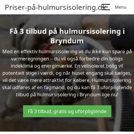
Priser-på-hulmursisolering.dk
Menu
Få 3 tilbud på hulmursisolering i
Bryndum
Med en effektiv hulmursisolering vil du ikke kun spare på
varmeregningen – du vil også forbedre din boligs
indeklima og energimærke. En velisoleret bolig vil
potentielt stige i værdi, og når huset engang skal sælges,
vil det være mere attraktivt for købere. Hulmursisolering
skal udføres af en fagmand, og du kan få 3 uforpligtende
tilbud på hulmursisolering i Bryndum lige nu!
Få 3 tilbud, gratis og uforpligtende