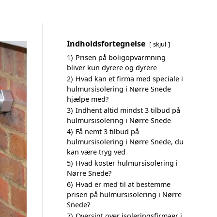
Indholdsfortegnelse
skjul
1)
Prisen på boligopvarmning
bliver kun dyrere og dyrere
2)
Hvad kan et firma med speciale i
hulmursisolering i Nørre Snede
hjælpe med?
3)
Indhent altid mindst 3 tilbud på
hulmursisolering i Nørre Snede
4)
Få nemt 3 tilbud på
hulmursisolering i Nørre Snede, du
kan være tryg ved
5)
Hvad koster hulmursisolering i
Nørre Snede?
6)
Hvad er med til at bestemme
prisen på hulmursisolering i Nørre
Snede?
7)
Oversigt over isoleringsfirmaer i