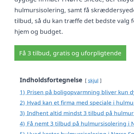
hulmursisolering, samt få skræddersyed
tilbud, så du kan træffe det bedste valg f
hjem og budget.
Få 3 tilbud, gratis og uforpligtende
Indholdsfortegnelse
skjul
1)
Prisen på boligopvarmning bliver kun d
2)
Hvad kan et firma med speciale i hulmu
3)
Indhent altid mindst 3 tilbud på hulmur
4)
Få nemt 3 tilbud på hulmursisolering i
5)
Hvad koster hulmursisolering i Nørre S