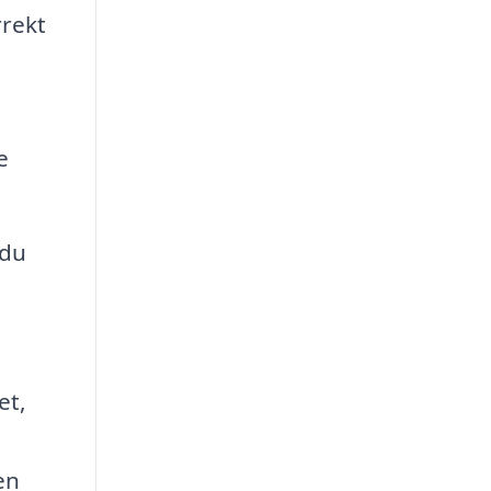
rrekt
e
 du
et,
en