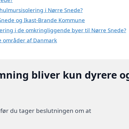
hulmursisolering i Nørre Snede?
re Snede og Ikast-Brande Kommune
lering i de omkringliggende byer til Nørre Snede?
dre områder af Danmark
mning bliver kun dyrere o
, før du tager beslutningen om at