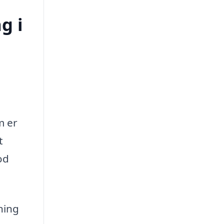
g i
m er
t
od
ning