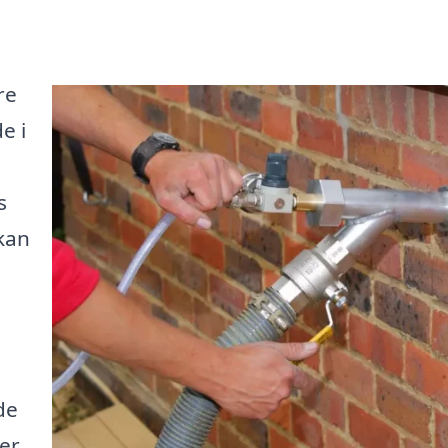
re
e i
s
kan
de
der