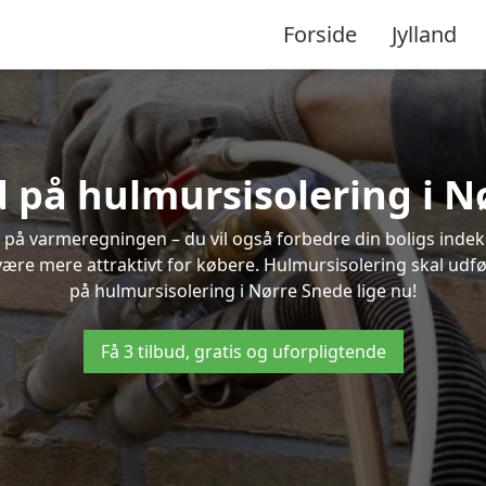
Forside
Jylland
d på hulmursisolering i 
 på varmeregningen – du vil også forbedre din boligs indekl
t være mere attraktivt for købere. Hulmursisolering skal udf
på hulmursisolering i Nørre Snede lige nu!
Få 3 tilbud, gratis og uforpligtende