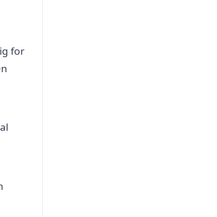
ig for
en
l
al
n