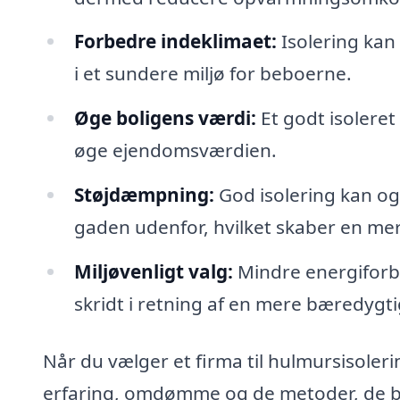
Forbedre indeklimaet:
Isolering kan
i et sundere miljø for beboerne.
Øge boligens værdi:
Et godt isoleret
øge ejendomsværdien.
Støjdæmpning:
God isolering kan og
gaden udenfor, hvilket skaber en me
Miljøvenligt valg:
Mindre energiforbr
skridt i retning af en mere bæredygti
Når du vælger et firma til hulmursisoleri
erfaring, omdømme og de metoder, de bru