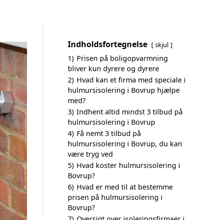
Indholdsfortegnelse
skjul
1)
Prisen på boligopvarmning
bliver kun dyrere og dyrere
2)
Hvad kan et firma med speciale i
hulmursisolering i Bovrup hjælpe
med?
3)
Indhent altid mindst 3 tilbud på
hulmursisolering i Bovrup
4)
Få nemt 3 tilbud på
hulmursisolering i Bovrup, du kan
være tryg ved
5)
Hvad koster hulmursisolering i
Bovrup?
6)
Hvad er med til at bestemme
prisen på hulmursisolering i
Bovrup?
7)
Oversigt over isoleringsfirmaer i