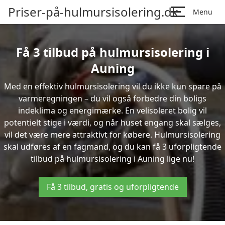
Priser-på-hulmursisolering.dk
Menu
Få 3 tilbud på hulmursisolering i
Auning
Med en effektiv hulmursisolering vil du ikke kun spare på
varmeregningen – du vil også forbedre din boligs
indeklima og energimærke. En velisoleret bolig vil
potentielt stige i værdi, og når huset engang skal sælges,
vil det være mere attraktivt for købere. Hulmursisolering
skal udføres af en fagmand, og du kan få 3 uforpligtende
tilbud på hulmursisolering i Auning lige nu!
Få 3 tilbud, gratis og uforpligtende