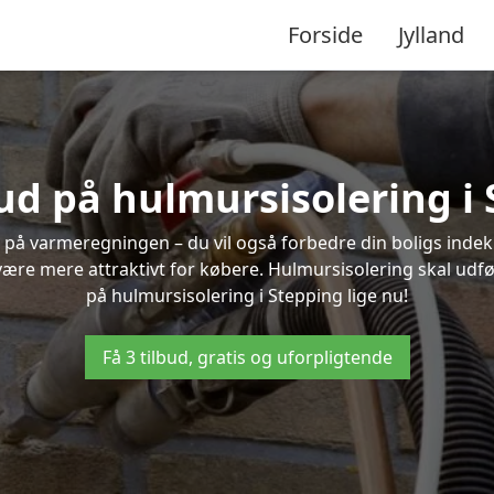
Forside
Jylland
bud på hulmursisolering i
 på varmeregningen – du vil også forbedre din boligs indekl
t være mere attraktivt for købere. Hulmursisolering skal udf
på hulmursisolering i Stepping lige nu!
Få 3 tilbud, gratis og uforpligtende