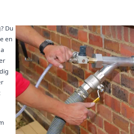
g? Du
re en
da
er
dig
er
t
om