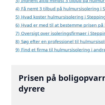
3)
Indhent altid mindst 3 tilbud på hulmur
4)
Få nemt 3 tilbud på hulmursisolering i 
5)
Hvad koster hulmursisolering i Steppin
6)
Hvad er med til at bestemme prisen på 
7)
Oversigt over isoleringsfirmaer i Step
8)
Søg efter en professionel til hulmursiso
9)
Find et firma til hulmursisolering i and
Prisen på boligopvar
dyrere