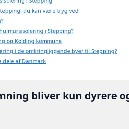
sisolering i Stepping
Stepping, du kan være tryg ved
g?
hulmursisolering i Stepping?
ping og Kolding kommune
lering i de omkringliggende byer til Stepping?
re dele af Danmark
mning bliver kun dyrere o