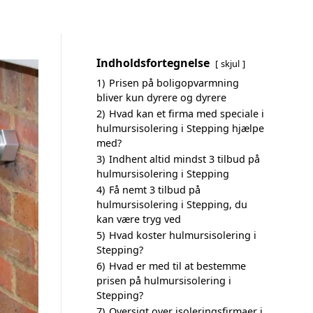
Indholdsfortegnelse
skjul
1)
Prisen på boligopvarmning
bliver kun dyrere og dyrere
2)
Hvad kan et firma med speciale i
hulmursisolering i Stepping hjælpe
med?
3)
Indhent altid mindst 3 tilbud på
hulmursisolering i Stepping
4)
Få nemt 3 tilbud på
hulmursisolering i Stepping, du
kan være tryg ved
5)
Hvad koster hulmursisolering i
Stepping?
6)
Hvad er med til at bestemme
prisen på hulmursisolering i
Stepping?
7)
Oversigt over isoleringsfirmaer i