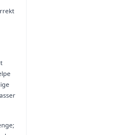
orrekt
t
ælpe
tige
passer
enge;