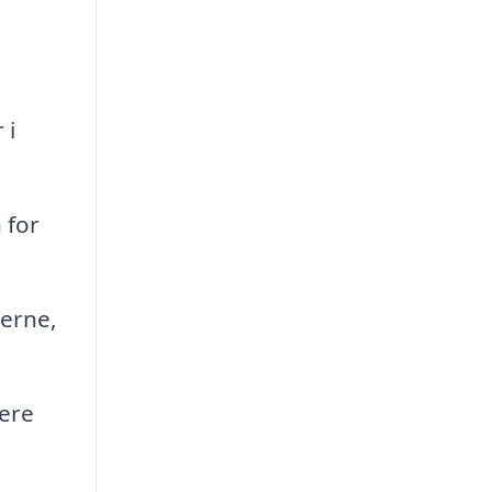
 i
 for
serne,
ere