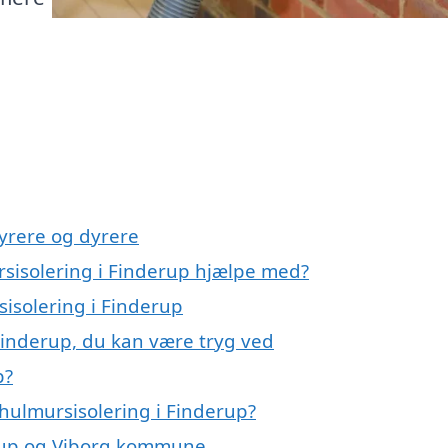
yrere og dyrere
rsisolering i Finderup hjælpe med?
sisolering i Finderup
Finderup, du kan være tryg ved
p?
hulmursisolering i Finderup?
erup og Viborg kommune