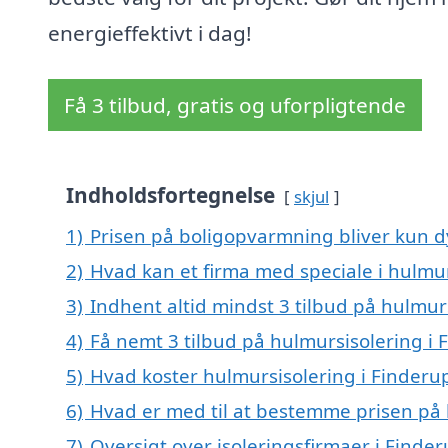
energieffektivt i dag!
Få 3 tilbud, gratis og uforpligtende
Indholdsfortegnelse
skjul
1)
Prisen på boligopvarmning bliver kun d
2)
Hvad kan et firma med speciale i hulmu
3)
Indhent altid mindst 3 tilbud på hulmur
4)
Få nemt 3 tilbud på hulmursisolering i 
5)
Hvad koster hulmursisolering i Finderu
6)
Hvad er med til at bestemme prisen på 
7)
Oversigt over isoleringsfirmaer i Find