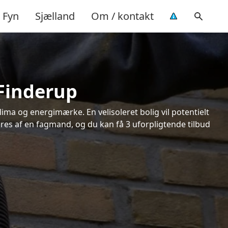
Fyn
Sjælland
Om / kontakt
 Finderup
ima og energimærke. En velisoleret bolig vil potentielt
øres af en fagmand, og du kan få 3 uforpligtende tilbud