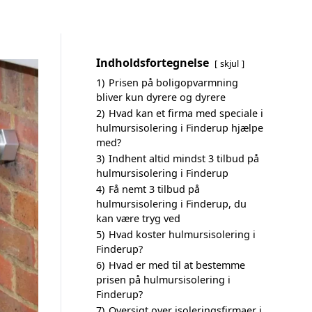
Indholdsfortegnelse
skjul
1)
Prisen på boligopvarmning
bliver kun dyrere og dyrere
2)
Hvad kan et firma med speciale i
hulmursisolering i Finderup hjælpe
med?
3)
Indhent altid mindst 3 tilbud på
hulmursisolering i Finderup
4)
Få nemt 3 tilbud på
hulmursisolering i Finderup, du
kan være tryg ved
5)
Hvad koster hulmursisolering i
Finderup?
6)
Hvad er med til at bestemme
prisen på hulmursisolering i
Finderup?
7)
Oversigt over isoleringsfirmaer i