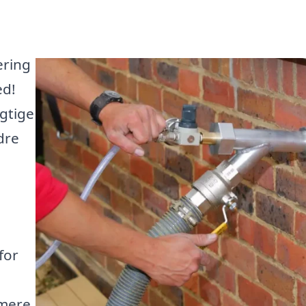
ering
ed!
gtige
dre
for
 mere