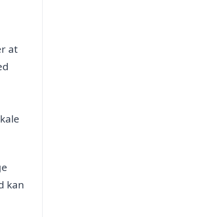
r at
ed
okale
ge
ad kan