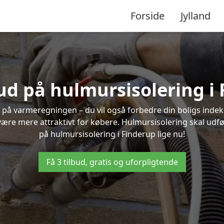
Forside
Jylland
bud på hulmursisolering i
 på varmeregningen – du vil også forbedre din boligs indekl
t være mere attraktivt for købere. Hulmursisolering skal udf
på hulmursisolering i Finderup lige nu!
Få 3 tilbud, gratis og uforpligtende