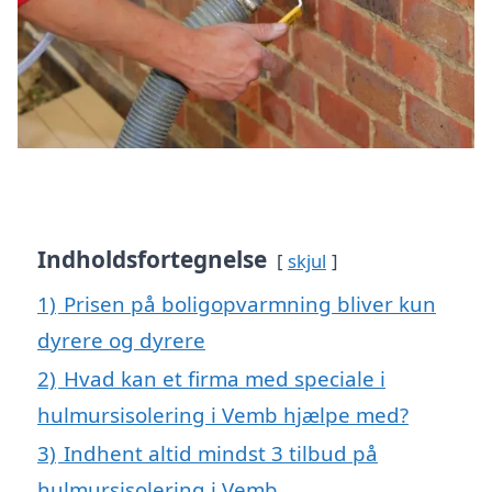
Indholdsfortegnelse
skjul
1)
Prisen på boligopvarmning bliver kun
dyrere og dyrere
2)
Hvad kan et firma med speciale i
hulmursisolering i Vemb hjælpe med?
3)
Indhent altid mindst 3 tilbud på
hulmursisolering i Vemb