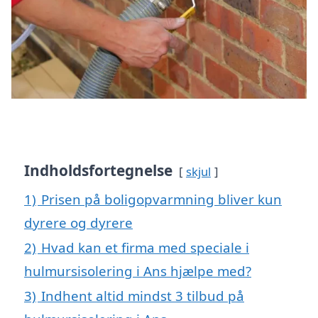
Indholdsfortegnelse
skjul
1)
Prisen på boligopvarmning bliver kun
dyrere og dyrere
2)
Hvad kan et firma med speciale i
hulmursisolering i Ans hjælpe med?
3)
Indhent altid mindst 3 tilbud på