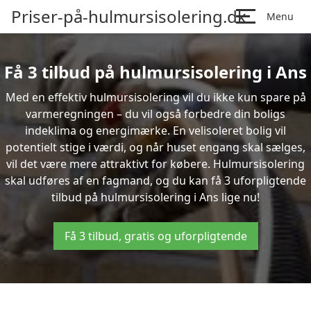
Priser-på-hulmursisolering.dk
Menu
Få 3 tilbud på hulmursisolering i Ans
Med en effektiv hulmursisolering vil du ikke kun spare på
varmeregningen – du vil også forbedre din boligs
indeklima og energimærke. En velisoleret bolig vil
potentielt stige i værdi, og når huset engang skal sælges,
vil det være mere attraktivt for købere. Hulmursisolering
skal udføres af en fagmand, og du kan få 3 uforpligtende
tilbud på hulmursisolering i Ans lige nu!
Få 3 tilbud, gratis og uforpligtende