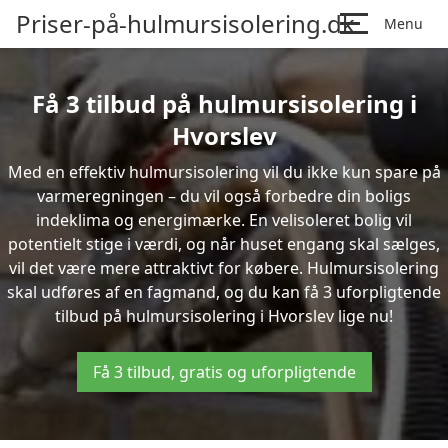
Priser-på-hulmursisolering.dk
Menu
Få 3 tilbud på hulmursisolering i
Hvorslev
Med en effektiv hulmursisolering vil du ikke kun spare på
varmeregningen – du vil også forbedre din boligs
indeklima og energimærke. En velisoleret bolig vil
potentielt stige i værdi, og når huset engang skal sælges,
vil det være mere attraktivt for købere. Hulmursisolering
skal udføres af en fagmand, og du kan få 3 uforpligtende
tilbud på hulmursisolering i Hvorslev lige nu!
Få 3 tilbud, gratis og uforpligtende