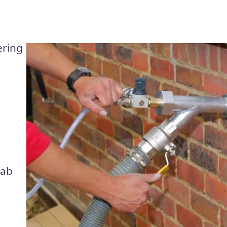
ering
tab
e