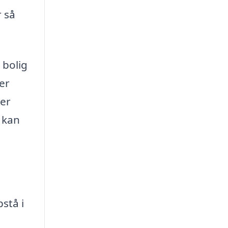
r så
 bolig
er
ver
u kan
stå i