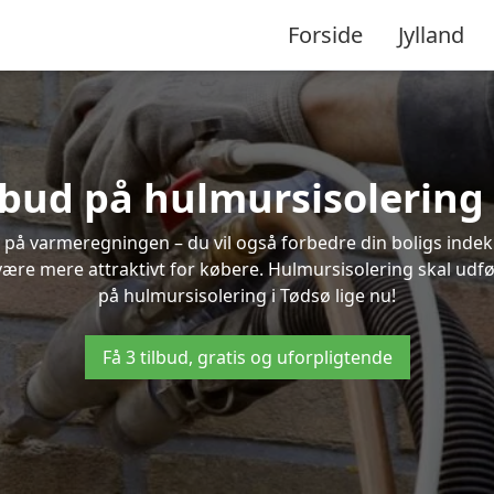
Forside
Jylland
ilbud på hulmursisolering 
 på varmeregningen – du vil også forbedre din boligs indekl
t være mere attraktivt for købere. Hulmursisolering skal udf
på hulmursisolering i Tødsø lige nu!
Få 3 tilbud, gratis og uforpligtende