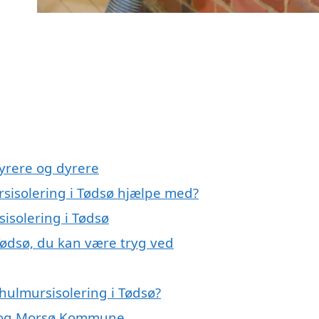
yrere og dyrere
rsisolering i Tødsø hjælpe med?
sisolering i Tødsø
Tødsø, du kan være tryg ved
hulmursisolering i Tødsø?
sø og Morsø Kommune