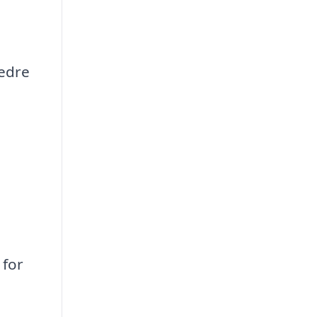
bedre
 for