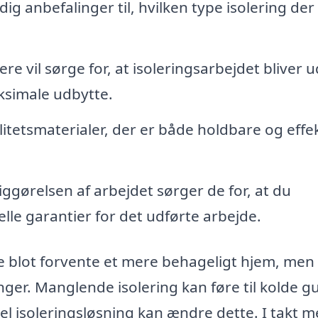
ig anbefalinger til, hvilken type isolering der 
e vil sørge for, at isoleringsarbejdet bliver u
aksimale udbytte.
itetsmaterialer, der er både holdbare og effe
gørelsen af arbejdet sørger de for, at du
e garantier for det udførte arbejde.
e blot forvente et mere behageligt hjem, men
er. Manglende isolering kan føre til kolde g
l isoleringsløsning kan ændre dette. I takt m