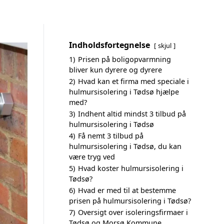
Indholdsfortegnelse
skjul
1)
Prisen på boligopvarmning
bliver kun dyrere og dyrere
2)
Hvad kan et firma med speciale i
hulmursisolering i Tødsø hjælpe
med?
3)
Indhent altid mindst 3 tilbud på
hulmursisolering i Tødsø
4)
Få nemt 3 tilbud på
hulmursisolering i Tødsø, du kan
være tryg ved
5)
Hvad koster hulmursisolering i
Tødsø?
6)
Hvad er med til at bestemme
prisen på hulmursisolering i Tødsø?
7)
Oversigt over isoleringsfirmaer i
Tødsø og Morsø Kommune