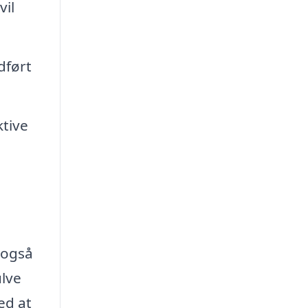
vil
dført
ktive
 også
ulve
ed at