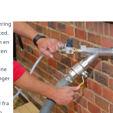
ering
ted.
n en
ten
rne
inger
 fra
n