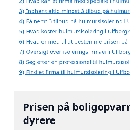
2)
Hvad kan et firma med speciale i hulmu
3)
Indhent altid mindst 3 tilbud på hulmurs
4)
Få nemt 3 tilbud på hulmursisolering i 
5)
Hvad koster hulmursisolering i Ulfborg?
6)
Hvad er med til at bestemme prisen på 
7)
Oversigt over isoleringsfirmaer i Ulfb
8)
Søg efter en professionel til hulmursiso
9)
Find et firma til hulmursisolering i Ul
Prisen på boligopvar
dyrere