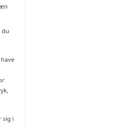
pæn
n du
å have
or
ryk,
 sig i