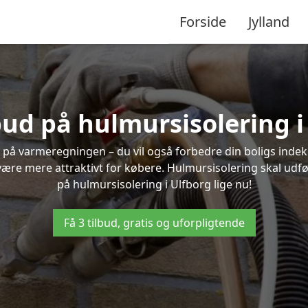
Forside
Jylland
lbud på hulmursisolering i
 på varmeregningen – du vil også forbedre din boligs indekl
t være mere attraktivt for købere. Hulmursisolering skal udf
på hulmursisolering i Ulfborg lige nu!
Få 3 tilbud, gratis og uforpligtende