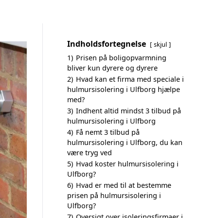
Indholdsfortegnelse
skjul
1)
Prisen på boligopvarmning
bliver kun dyrere og dyrere
2)
Hvad kan et firma med speciale i
hulmursisolering i Ulfborg hjælpe
med?
3)
Indhent altid mindst 3 tilbud på
hulmursisolering i Ulfborg
4)
Få nemt 3 tilbud på
hulmursisolering i Ulfborg, du kan
være tryg ved
5)
Hvad koster hulmursisolering i
Ulfborg?
6)
Hvad er med til at bestemme
prisen på hulmursisolering i
Ulfborg?
7)
Oversigt over isoleringsfirmaer i