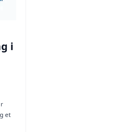
g i
år
g et