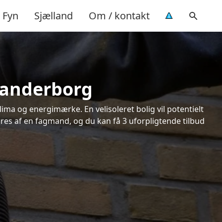
Fyn
Sjælland
Om / kontakt
Skanderborg
ima og energimærke. En velisoleret bolig vil potentielt
øres af en fagmand, og du kan få 3 uforpligtende tilbud