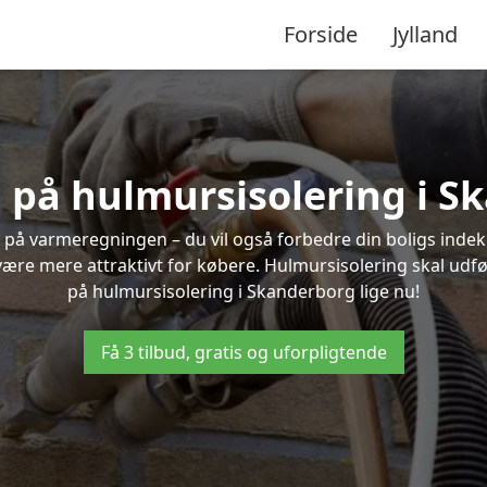
Forside
Jylland
d på hulmursisolering i 
 på varmeregningen – du vil også forbedre din boligs indekl
t være mere attraktivt for købere. Hulmursisolering skal udf
på hulmursisolering i Skanderborg lige nu!
Få 3 tilbud, gratis og uforpligtende