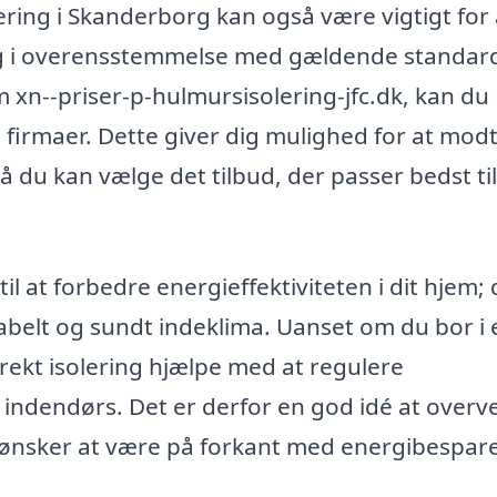
lering i Skanderborg kan også være vigtigt for 
t og i overensstemmelse med gældende standar
 xn--priser-p-hulmursisolering-jfc.dk, kan du
 firmaer. Dette giver dig mulighed for at mod
 så du kan vælge det tilbud, der passer bedst ti
l at forbedre energieffektiviteten i dit hjem; 
tabelt og sundt indeklima. Uanset om du bor i 
rrekt isolering hjælpe med at regulere
indendørs. Det er derfor en god idé at overv
 ønsker at være på forkant med energibespare