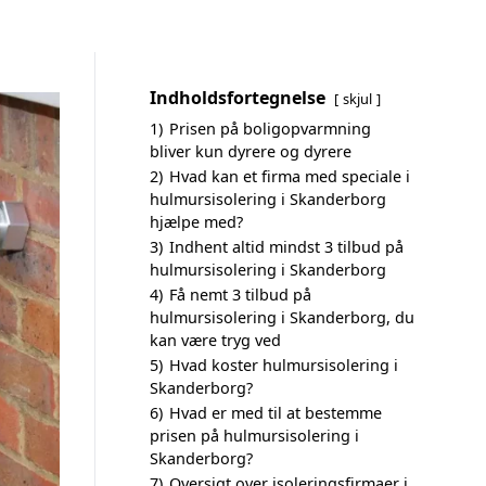
Indholdsfortegnelse
skjul
1)
Prisen på boligopvarmning
bliver kun dyrere og dyrere
2)
Hvad kan et firma med speciale i
hulmursisolering i Skanderborg
hjælpe med?
3)
Indhent altid mindst 3 tilbud på
hulmursisolering i Skanderborg
4)
Få nemt 3 tilbud på
hulmursisolering i Skanderborg, du
kan være tryg ved
5)
Hvad koster hulmursisolering i
Skanderborg?
6)
Hvad er med til at bestemme
prisen på hulmursisolering i
Skanderborg?
7)
Oversigt over isoleringsfirmaer i