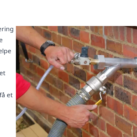
ering
e
ælpe
et
å et