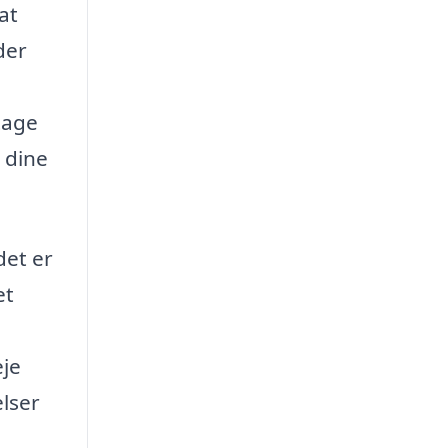
at
der
tage
l dine
det er
et
eje
lser