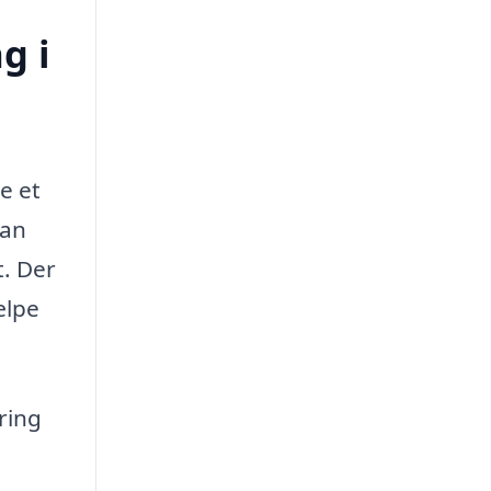
g i
e et
kan
. Der
ælpe
ring