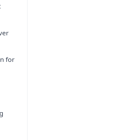
t
ver
n for
ng