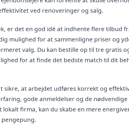
jendomsejere kan forvente at skulle overho
ffektivitet ved renoveringer og salg.
, er det en god idé at indhente flere tilbud f
r dig mulighed for at sammenligne priser og yd
ormeret valg. Du kan bestille op til tre gratis o
ulighed for at finde det bedste match til dit b
 sikre, at arbejdet udføres korrekt og effektiv
r erfaring, gode anmeldelser og de nødvendige
et lokalt firma, kan du skabe en mere energive
in pengepung.