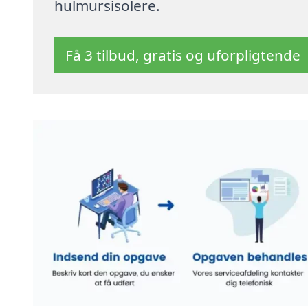
hulmursisolere.
Få 3 tilbud, gratis og uforpligtende