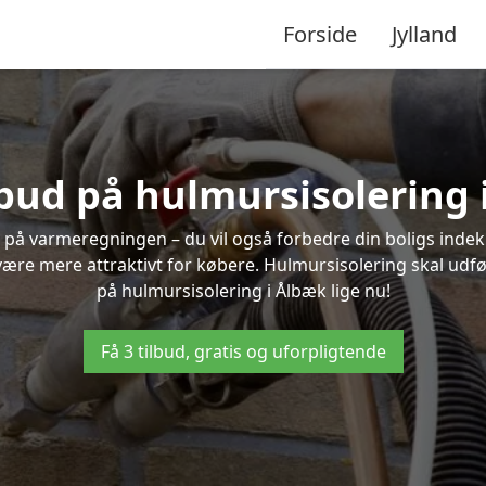
Forside
Jylland
lbud på hulmursisolering
 på varmeregningen – du vil også forbedre din boligs indekl
t være mere attraktivt for købere. Hulmursisolering skal udf
på hulmursisolering i Ålbæk lige nu!
Få 3 tilbud, gratis og uforpligtende