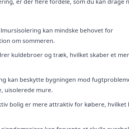
ering, er der flere fordele, som du kan drage 
lmursisolering kan mindske behovet for
ition om sommeren.
rer kuldebroer og træk, hvilket skaber et me
ing kan beskytte bygningen mod fugtproblem
, uisolerede mure.
iv bolig er mere attraktiv for købere, hvilket