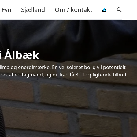
Fyn
Sjælland
Om / kontakt
 i Ålbæk
ima og energimærke. En velisoleret bolig vil potentielt
øres af en fagmand, og du kan få 3 uforpligtende tilbud