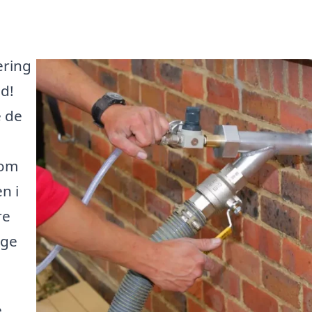
ering
ed!
e de
 om
n i
re
ige
e