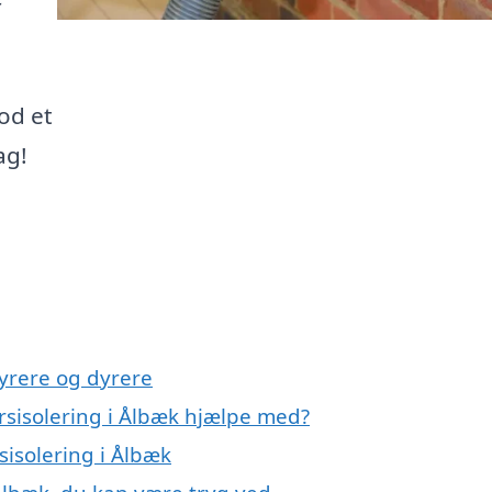
mod et
ag!
yrere og dyrere
rsisolering i Ålbæk hjælpe med?
sisolering i Ålbæk