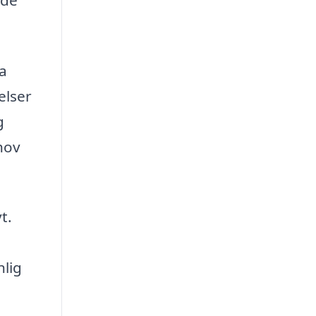
lde
ra
elser
g
ehov
t.
nlig