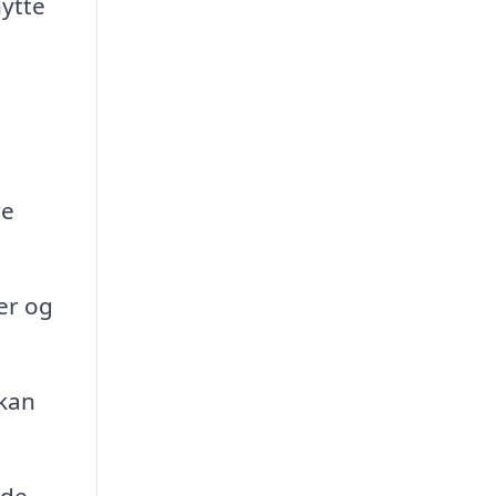
nytte
re
er og
 kan