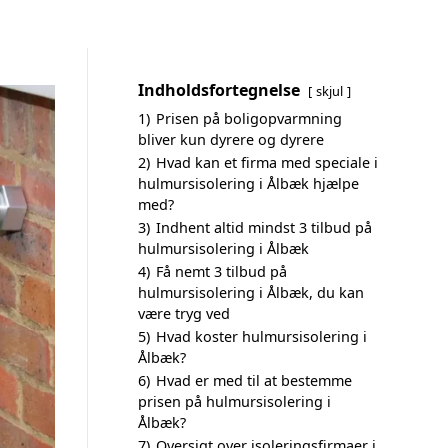
Indholdsfortegnelse
skjul
1)
Prisen på boligopvarmning
bliver kun dyrere og dyrere
2)
Hvad kan et firma med speciale i
hulmursisolering i Ålbæk hjælpe
med?
3)
Indhent altid mindst 3 tilbud på
hulmursisolering i Ålbæk
4)
Få nemt 3 tilbud på
hulmursisolering i Ålbæk, du kan
være tryg ved
5)
Hvad koster hulmursisolering i
Ålbæk?
6)
Hvad er med til at bestemme
prisen på hulmursisolering i
Ålbæk?
7)
Oversigt over isoleringsfirmaer i