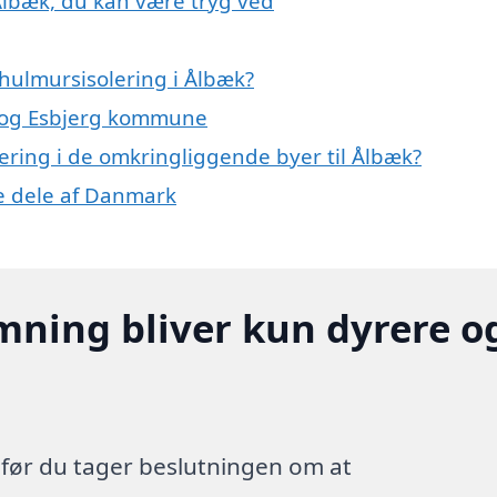
Ålbæk, du kan være tryg ved
hulmursisolering i Ålbæk?
k og Esbjerg kommune
lering i de omkringliggende byer til Ålbæk?
re dele af Danmark
mning bliver kun dyrere o
, før du tager beslutningen om at