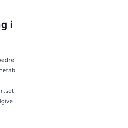
g i
rbedre
rmetab
ortset
dgive