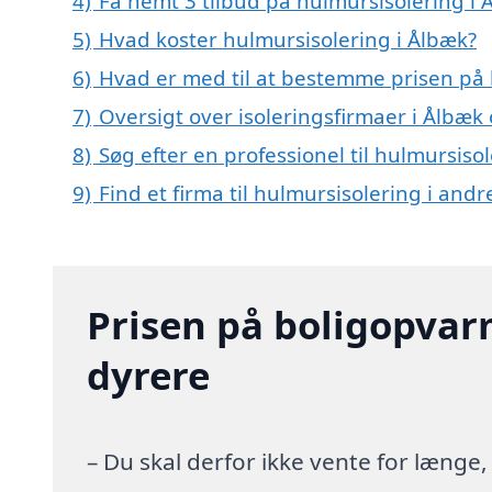
4)
Få nemt 3 tilbud på hulmursisolering i 
5)
Hvad koster hulmursisolering i Ålbæk?
6)
Hvad er med til at bestemme prisen på 
7)
Oversigt over isoleringsfirmaer i Ålbæ
8)
Søg efter en professionel til hulmursiso
9)
Find et firma til hulmursisolering i and
Prisen på boligopvar
dyrere
– Du skal derfor ikke vente for længe