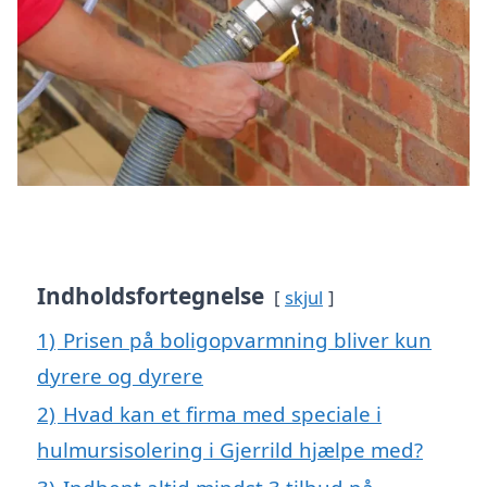
Indholdsfortegnelse
skjul
1)
Prisen på boligopvarmning bliver kun
dyrere og dyrere
2)
Hvad kan et firma med speciale i
hulmursisolering i Gjerrild hjælpe med?