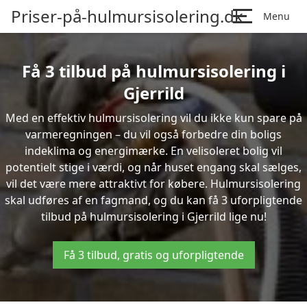
Priser-på-hulmursisolering.dk
Menu
Få 3 tilbud på hulmursisolering i
Gjerrild
Med en effektiv hulmursisolering vil du ikke kun spare på
varmeregningen – du vil også forbedre din boligs
indeklima og energimærke. En velisoleret bolig vil
potentielt stige i værdi, og når huset engang skal sælges,
vil det være mere attraktivt for købere. Hulmursisolering
skal udføres af en fagmand, og du kan få 3 uforpligtende
tilbud på hulmursisolering i Gjerrild lige nu!
Få 3 tilbud, gratis og uforpligtende