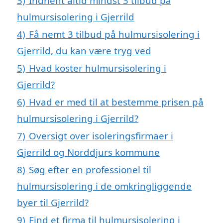
3)
Indhent altid mindst 3 tilbud på
hulmursisolering i Gjerrild
4)
Få nemt 3 tilbud på hulmursisolering i
Gjerrild, du kan være tryg ved
5)
Hvad koster hulmursisolering i
Gjerrild?
6)
Hvad er med til at bestemme prisen på
hulmursisolering i Gjerrild?
7)
Oversigt over isoleringsfirmaer i
Gjerrild og Norddjurs kommune
8)
Søg efter en professionel til
hulmursisolering i de omkringliggende
byer til Gjerrild?
9)
Find et firma til hulmursisolering i