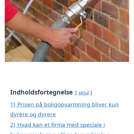
Indholdsfortegnelse
skjul
1)
Prisen på boligopvarmning bliver kun
dyrere og dyrere
2)
Hvad kan et firma med speciale i