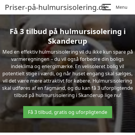
Priser-på-hulmursisolering.dk
Menu
Få 3 tilbud på hulmursisolering i
Skanderup
Med en effektiv hulmursisolering vil du ikke kun spare på
varmeregningen – du vil også forbedre din boligs
indeklima og energimærke. En velisoleret bolig vil
potentielt stige i værdi, og når huset engang skal sælges,
vil det være mere attraktivt for købere. Hulmursisolering
skal udføres af en fagmand, og du kan få 3 uforpligtende
tilbud på hulmursisolering i Skanderup lige nu!
Få 3 tilbud, gratis og uforpligtende