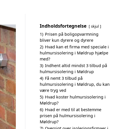
Indholdsfortegnelse
skjul
1)
Prisen på boligopvarmning
bliver kun dyrere og dyrere
2)
Hvad kan et firma med speciale i
hulmursisolering i Møldrup hjælpe
med?
3)
Indhent altid mindst 3 tilbud på
hulmursisolering i Møldrup
4)
Få nemt 3 tilbud på
hulmursisolering i Møldrup, du kan
være tryg ved
5)
Hvad koster hulmursisolering i
Møldrup?
6)
Hvad er med til at bestemme
prisen på hulmursisolering i
Møldrup?
7)
Oversigt over isoleringsfirmaer i