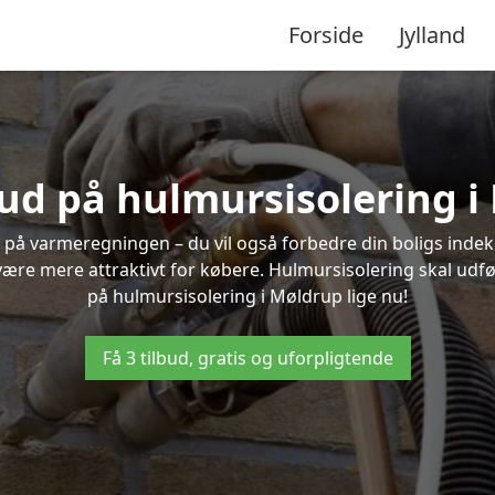
Forside
Jylland
bud på hulmursisolering 
 på varmeregningen – du vil også forbedre din boligs indekl
t være mere attraktivt for købere. Hulmursisolering skal udf
på hulmursisolering i Møldrup lige nu!
Få 3 tilbud, gratis og uforpligtende