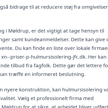
så bidrage til at reducere støj fra omgivelse
g i Møldrup, er det vigtigt at tage hensyn til
eringer samt kundeanmeldelser. Dette kan give 
vente. Du kan finde en liste over lokale firmae
 xn--priser-p-hulmursisolering-jfc.dk. Her kan
e tilbud fra fagfolk. Dette gør det lettere fo
kan træffe en informeret beslutning.
en nyere konstruktion, kan hulmursisolering 
kvalitet. Vælg et professionelt firma med
 Møldrup for at sikre, at arbejdet bliver udfør