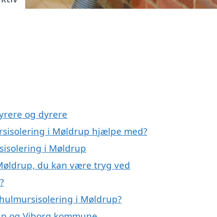
yrere og dyrere
rsisolering i Møldrup hjælpe med?
sisolering i Møldrup
 Møldrup, du kan være tryg ved
?
hulmursisolering i Møldrup?
drup og Viborg kommune