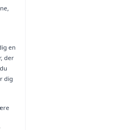
rne,
dig en
r, der
 du
r dig
være
t