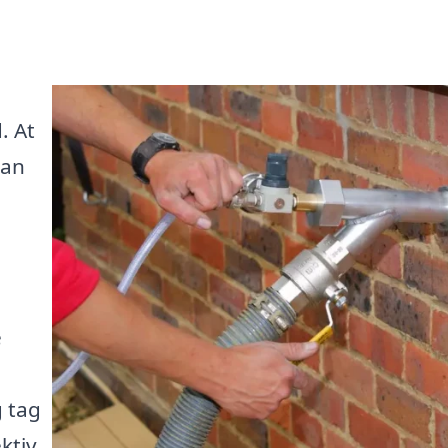
. At
kan
e
g tag
ktiv