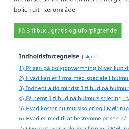
bolig i dit nærområde.
Få 3 tilbud, gratis og uforpligtende
Indholdsfortegnelse
skjul
1)
Prisen på boligopvarmning bliver kun d
2)
Hvad kan et firma med speciale i hulmu
3)
Indhent altid mindst 3 tilbud på hulmur
4)
Få nemt 3 tilbud på hulmursisolering i
5)
Hvad koster hulmursisolering i Møldrup
6)
Hvad er med til at bestemme prisen på 
7)
Oversigt over isoleringsfirmaer i Møl