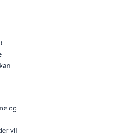
d
e
 kan
ene og
er vil