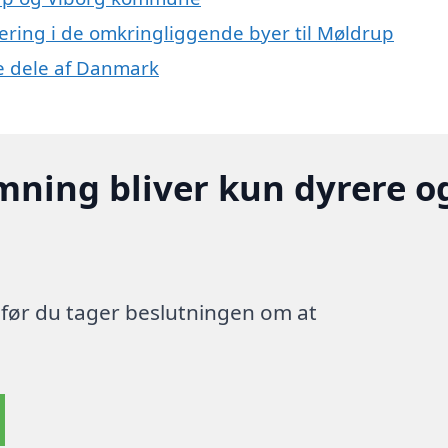
olering i de omkringliggende byer til Møldrup
re dele af Danmark
mning bliver kun dyrere o
, før du tager beslutningen om at