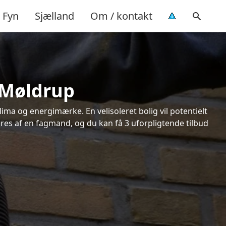
Fyn
Sjælland
Om / kontakt
i Møldrup
ima og energimærke. En velisoleret bolig vil potentielt
øres af en fagmand, og du kan få 3 uforpligtende tilbud