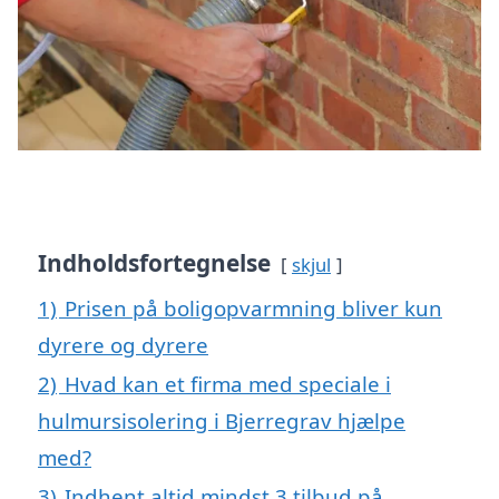
Indholdsfortegnelse
skjul
1)
Prisen på boligopvarmning bliver kun
dyrere og dyrere
2)
Hvad kan et firma med speciale i
hulmursisolering i Bjerregrav hjælpe
med?
3)
Indhent altid mindst 3 tilbud på