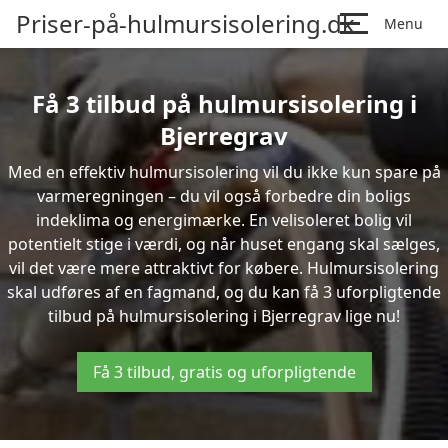
Priser-på-hulmursisolering.dk
Menu
Få 3 tilbud på hulmursisolering i
Bjerregrav
Med en effektiv hulmursisolering vil du ikke kun spare på
varmeregningen – du vil også forbedre din boligs
indeklima og energimærke. En velisoleret bolig vil
potentielt stige i værdi, og når huset engang skal sælges,
vil det være mere attraktivt for købere. Hulmursisolering
skal udføres af en fagmand, og du kan få 3 uforpligtende
tilbud på hulmursisolering i Bjerregrav lige nu!
Få 3 tilbud, gratis og uforpligtende