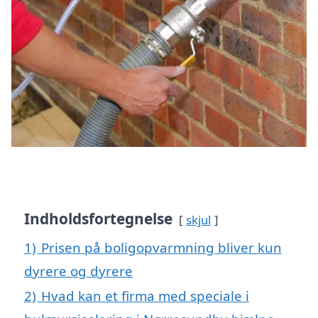
Indholdsfortegnelse
skjul
1)
Prisen på boligopvarmning bliver kun
dyrere og dyrere
2)
Hvad kan et firma med speciale i