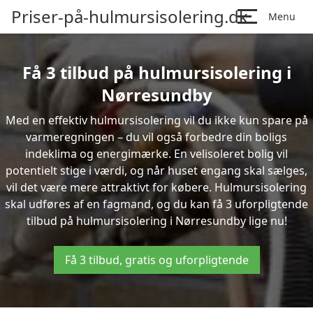
Priser-på-hulmursisolering.dk
Menu
Få 3 tilbud på hulmursisolering i
Nørresundby
Med en effektiv hulmursisolering vil du ikke kun spare på
varmeregningen – du vil også forbedre din boligs
indeklima og energimærke. En velisoleret bolig vil
potentielt stige i værdi, og når huset engang skal sælges,
vil det være mere attraktivt for købere. Hulmursisolering
skal udføres af en fagmand, og du kan få 3 uforpligtende
tilbud på hulmursisolering i Nørresundby lige nu!
Få 3 tilbud, gratis og uforpligtende