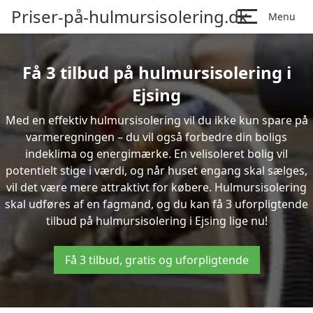
Priser-på-hulmursisolering.dk
Menu
Få 3 tilbud på hulmursisolering i
Ejsing
Med en effektiv hulmursisolering vil du ikke kun spare på
varmeregningen – du vil også forbedre din boligs
indeklima og energimærke. En velisoleret bolig vil
potentielt stige i værdi, og når huset engang skal sælges,
vil det være mere attraktivt for købere. Hulmursisolering
skal udføres af en fagmand, og du kan få 3 uforpligtende
tilbud på hulmursisolering i Ejsing lige nu!
Få 3 tilbud, gratis og uforpligtende