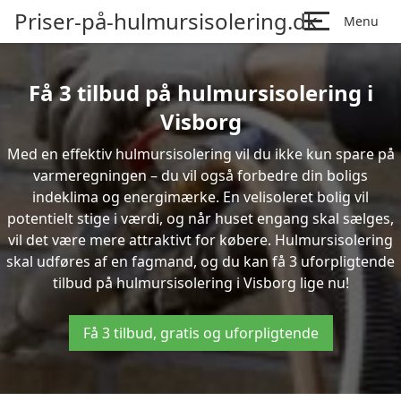
Priser-på-hulmursisolering.dk
Menu
Få 3 tilbud på hulmursisolering i
Visborg
Med en effektiv hulmursisolering vil du ikke kun spare på
varmeregningen – du vil også forbedre din boligs
indeklima og energimærke. En velisoleret bolig vil
potentielt stige i værdi, og når huset engang skal sælges,
vil det være mere attraktivt for købere. Hulmursisolering
skal udføres af en fagmand, og du kan få 3 uforpligtende
tilbud på hulmursisolering i Visborg lige nu!
Få 3 tilbud, gratis og uforpligtende