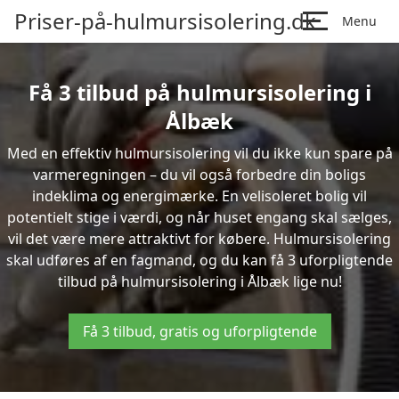
Priser-på-hulmursisolering.dk
Menu
Få 3 tilbud på hulmursisolering i
Ålbæk
Med en effektiv hulmursisolering vil du ikke kun spare på
varmeregningen – du vil også forbedre din boligs
indeklima og energimærke. En velisoleret bolig vil
potentielt stige i værdi, og når huset engang skal sælges,
vil det være mere attraktivt for købere. Hulmursisolering
skal udføres af en fagmand, og du kan få 3 uforpligtende
tilbud på hulmursisolering i Ålbæk lige nu!
Få 3 tilbud, gratis og uforpligtende