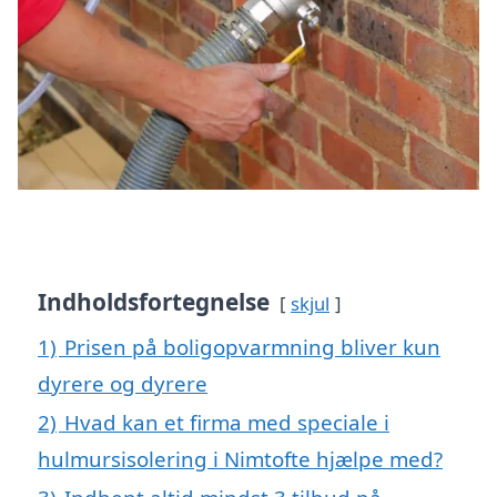
Indholdsfortegnelse
skjul
1)
Prisen på boligopvarmning bliver kun
dyrere og dyrere
2)
Hvad kan et firma med speciale i
hulmursisolering i Nimtofte hjælpe med?