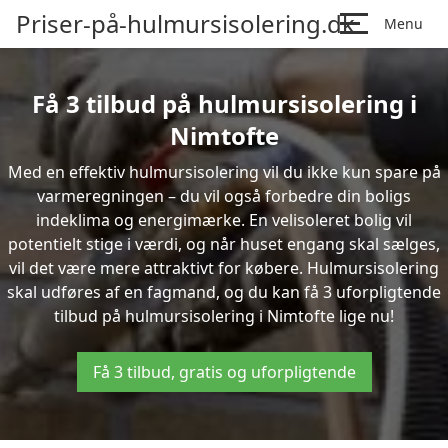
Priser-på-hulmursisolering.dk
Menu
Få 3 tilbud på hulmursisolering i
Nimtofte
Med en effektiv hulmursisolering vil du ikke kun spare på
varmeregningen – du vil også forbedre din boligs
indeklima og energimærke. En velisoleret bolig vil
potentielt stige i værdi, og når huset engang skal sælges,
vil det være mere attraktivt for købere. Hulmursisolering
skal udføres af en fagmand, og du kan få 3 uforpligtende
tilbud på hulmursisolering i Nimtofte lige nu!
Få 3 tilbud, gratis og uforpligtende