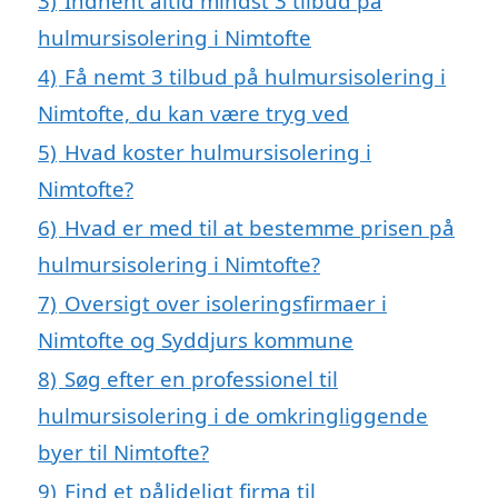
3)
Indhent altid mindst 3 tilbud på
hulmursisolering i Nimtofte
4)
Få nemt 3 tilbud på hulmursisolering i
Nimtofte, du kan være tryg ved
5)
Hvad koster hulmursisolering i
Nimtofte?
6)
Hvad er med til at bestemme prisen på
hulmursisolering i Nimtofte?
7)
Oversigt over isoleringsfirmaer i
Nimtofte og Syddjurs kommune
8)
Søg efter en professionel til
hulmursisolering i de omkringliggende
byer til Nimtofte?
9)
Find et pålideligt firma til