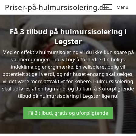
Priser-på-hulmursisolering.dk
Menu
Få 3 tilbud på hulmursisolering i
Løgstør
Med en effektiv hulmursisolering vil du ikke kun spare på
varmeregningen – du vil også forbedre din boligs
indeklima og energimærke. En velisoleret bolig vil
potentielt stige i værdi, og når huset engang skal sælges,
vil det være mere attraktivt for købere. Hulmursisolering
skal udføres af en fagmand, og du kan få 3 uforpligtende
tilbud på hulmursisolering i Løgstør lige nu!
Få 3 tilbud, gratis og uforpligtende