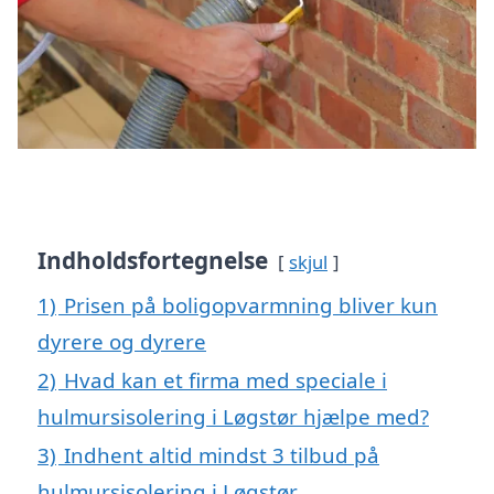
Indholdsfortegnelse
skjul
1)
Prisen på boligopvarmning bliver kun
dyrere og dyrere
2)
Hvad kan et firma med speciale i
hulmursisolering i Løgstør hjælpe med?
3)
Indhent altid mindst 3 tilbud på
hulmursisolering i Løgstør