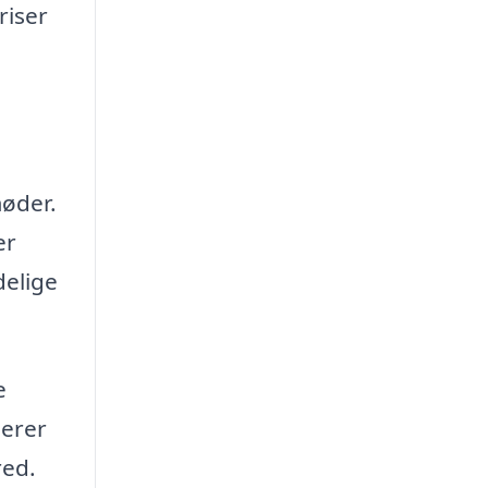
riser
møder.
er
delige
e
merer
red.