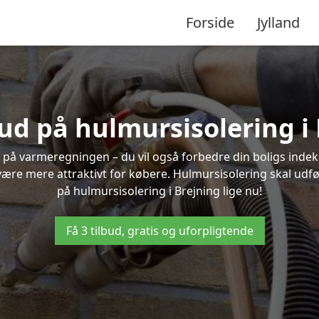
Forside
Jylland
bud på hulmursisolering i
 på varmeregningen – du vil også forbedre din boligs indekl
t være mere attraktivt for købere. Hulmursisolering skal udf
på hulmursisolering i Brejning lige nu!
Få 3 tilbud, gratis og uforpligtende