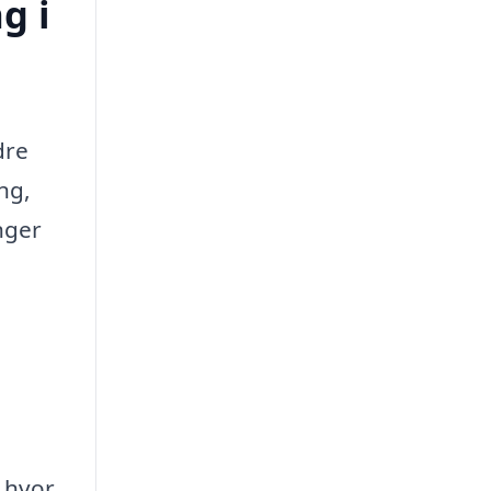
g i
dre
ng,
nger
, hvor