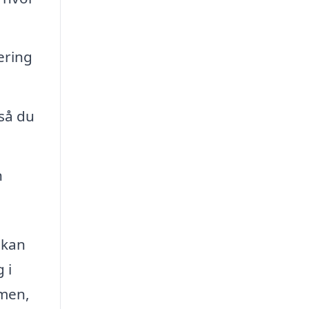
ering
 så du
n
 kan
 i
rmen,