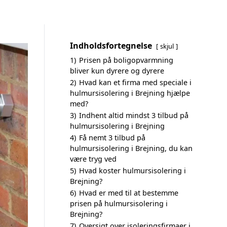
Indholdsfortegnelse
skjul
1)
Prisen på boligopvarmning
bliver kun dyrere og dyrere
2)
Hvad kan et firma med speciale i
hulmursisolering i Brejning hjælpe
med?
3)
Indhent altid mindst 3 tilbud på
hulmursisolering i Brejning
4)
Få nemt 3 tilbud på
hulmursisolering i Brejning, du kan
være tryg ved
5)
Hvad koster hulmursisolering i
Brejning?
6)
Hvad er med til at bestemme
prisen på hulmursisolering i
Brejning?
7)
Oversigt over isoleringsfirmaer i