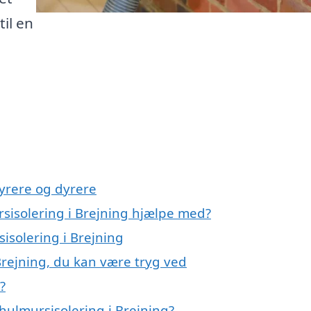
til en
yrere og dyrere
rsisolering i Brejning hjælpe med?
isolering i Brejning
Brejning, du kan være tryg ved
?
hulmursisolering i Brejning?