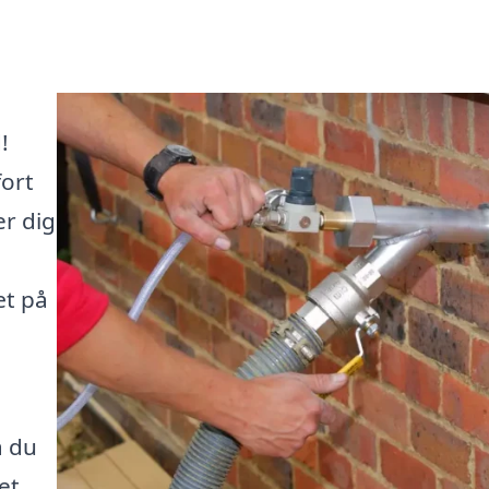
!
fort
er dig
æt på
å du
et