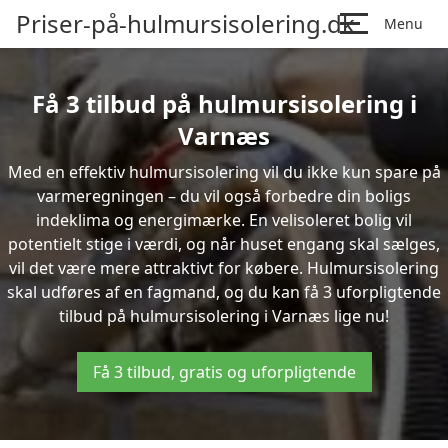
Priser-på-hulmursisolering.dk
Menu
Få 3 tilbud på hulmursisolering i
Varnæs
Med en effektiv hulmursisolering vil du ikke kun spare på
varmeregningen – du vil også forbedre din boligs
indeklima og energimærke. En velisoleret bolig vil
potentielt stige i værdi, og når huset engang skal sælges,
vil det være mere attraktivt for købere. Hulmursisolering
skal udføres af en fagmand, og du kan få 3 uforpligtende
tilbud på hulmursisolering i Varnæs lige nu!
Få 3 tilbud, gratis og uforpligtende