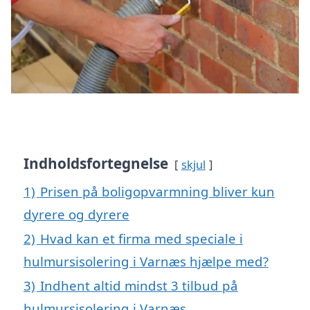
Indholdsfortegnelse
skjul
1)
Prisen på boligopvarmning bliver kun
dyrere og dyrere
2)
Hvad kan et firma med speciale i
hulmursisolering i Varnæs hjælpe med?
3)
Indhent altid mindst 3 tilbud på
hulmursisolering i Varnæs