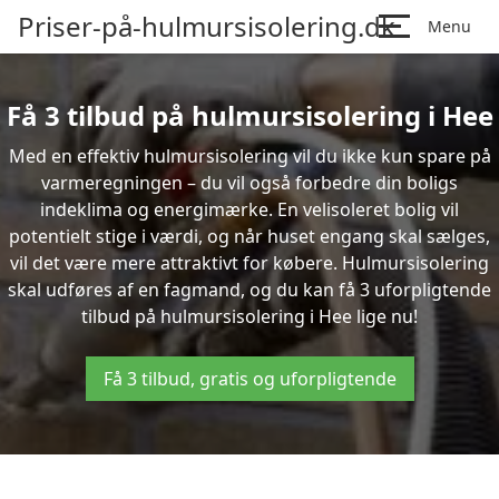
Priser-på-hulmursisolering.dk
Menu
Få 3 tilbud på hulmursisolering i Hee
Med en effektiv hulmursisolering vil du ikke kun spare på
varmeregningen – du vil også forbedre din boligs
indeklima og energimærke. En velisoleret bolig vil
potentielt stige i værdi, og når huset engang skal sælges,
vil det være mere attraktivt for købere. Hulmursisolering
skal udføres af en fagmand, og du kan få 3 uforpligtende
tilbud på hulmursisolering i Hee lige nu!
Få 3 tilbud, gratis og uforpligtende