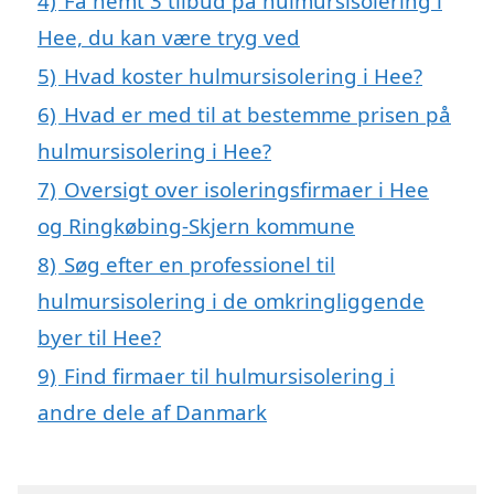
4)
Få nemt 3 tilbud på hulmursisolering i
Hee, du kan være tryg ved
5)
Hvad koster hulmursisolering i Hee?
6)
Hvad er med til at bestemme prisen på
hulmursisolering i Hee?
7)
Oversigt over isoleringsfirmaer i Hee
og Ringkøbing-Skjern kommune
8)
Søg efter en professionel til
hulmursisolering i de omkringliggende
byer til Hee?
9)
Find firmaer til hulmursisolering i
andre dele af Danmark