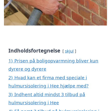
Indholdsfortegnelse
skjul
1)
Prisen på boligopvarmning bliver kun
dyrere og dyrere
2)
Hvad kan et firma med speciale i
hulmursisolering i Hee hjælpe med?
3)
Indhent altid mindst 3 tilbud på
hulmursisolering i Hee