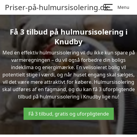
Priser-på-hulmursisolering.dk
Menu
Få 3 tilbud på hulmursisolering i
Knudby
Med en effektiv hulmursisolering vil du ikke kun spare på
varmeregningen – du vil også forbedre din boligs
indeklima og energimærke. En velisoleret bolig vil
potentielt stige i værdi, og når huset engang skal sælges,
vil det være mere attraktivt for købere. Hulmursisolering
skal udføres af en fagmand, og du kan få 3 uforpligtende
tilbud på hulmursisolering i Knudby lige nu!
Få 3 tilbud, gratis og uforpligtende