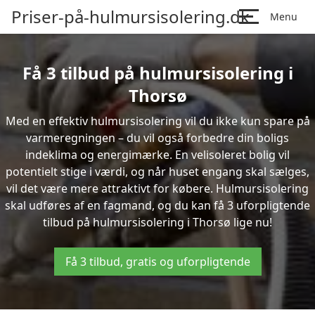
Priser-på-hulmursisolering.dk
Menu
Få 3 tilbud på hulmursisolering i
Thorsø
Med en effektiv hulmursisolering vil du ikke kun spare på
varmeregningen – du vil også forbedre din boligs
indeklima og energimærke. En velisoleret bolig vil
potentielt stige i værdi, og når huset engang skal sælges,
vil det være mere attraktivt for købere. Hulmursisolering
skal udføres af en fagmand, og du kan få 3 uforpligtende
tilbud på hulmursisolering i Thorsø lige nu!
Få 3 tilbud, gratis og uforpligtende