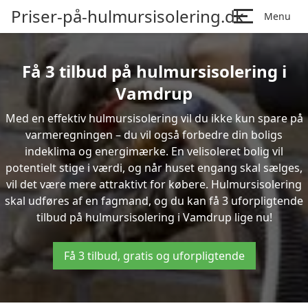
Priser-på-hulmursisolering.dk
Menu
Få 3 tilbud på hulmursisolering i
Vamdrup
Med en effektiv hulmursisolering vil du ikke kun spare på
varmeregningen – du vil også forbedre din boligs
indeklima og energimærke. En velisoleret bolig vil
potentielt stige i værdi, og når huset engang skal sælges,
vil det være mere attraktivt for købere. Hulmursisolering
skal udføres af en fagmand, og du kan få 3 uforpligtende
tilbud på hulmursisolering i Vamdrup lige nu!
Få 3 tilbud, gratis og uforpligtende