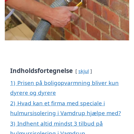
Indholdsfortegnelse
skjul
1)
Prisen på boligopvarmning bliver kun
dyrere og dyrere
2)
Hvad kan et firma med speciale i
hulmursisolering i Vamdrup hjælpe med?
3)
Indhent altid mindst 3 tilbud på
hulmursisolering i Vamdrup