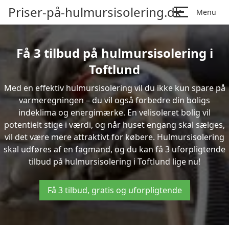
Priser-på-hulmursisolering.dk
Menu
Få 3 tilbud på hulmursisolering i
Toftlund
Med en effektiv hulmursisolering vil du ikke kun spare på
varmeregningen – du vil også forbedre din boligs
indeklima og energimærke. En velisoleret bolig vil
potentielt stige i værdi, og når huset engang skal sælges,
vil det være mere attraktivt for købere. Hulmursisolering
skal udføres af en fagmand, og du kan få 3 uforpligtende
tilbud på hulmursisolering i Toftlund lige nu!
Få 3 tilbud, gratis og uforpligtende