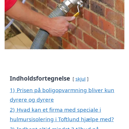
Indholdsfortegnelse
skjul
1)
Prisen på boligopvarmning bliver kun
dyrere og dyrere
2)
Hvad kan et firma med speciale i
hulmursisolering i Toftlund hjælpe med?