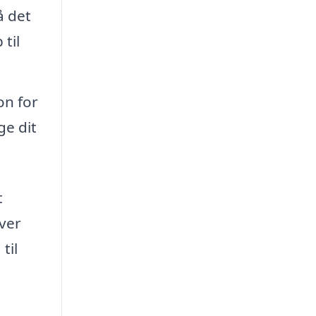
å det
til
on for
ge dit
t
iver
til