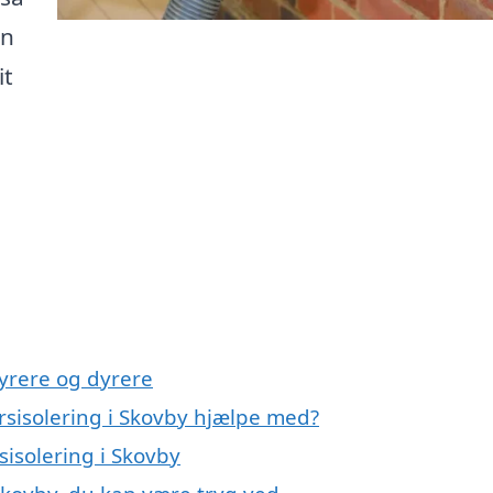
an
it
yrere og dyrere
rsisolering i Skovby hjælpe med?
sisolering i Skovby