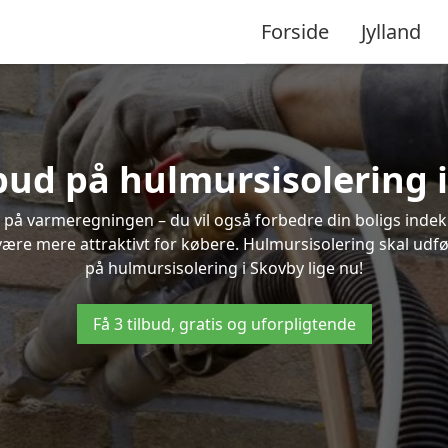
Forside
Jylland
lbud på hulmursisolering 
 på varmeregningen – du vil også forbedre din boligs indekl
t være mere attraktivt for købere. Hulmursisolering skal udf
på hulmursisolering i Skovby lige nu!
Få 3 tilbud, gratis og uforpligtende