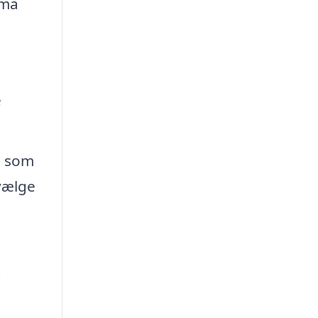
rma
e
, som
 vælge
g