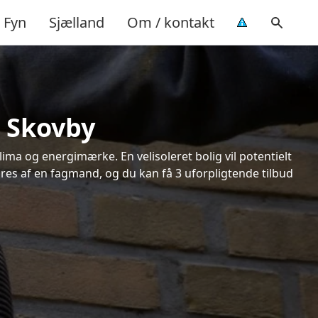
Fyn
Sjælland
Om / kontakt
i Skovby
ima og energimærke. En velisoleret bolig vil potentielt
øres af en fagmand, og du kan få 3 uforpligtende tilbud