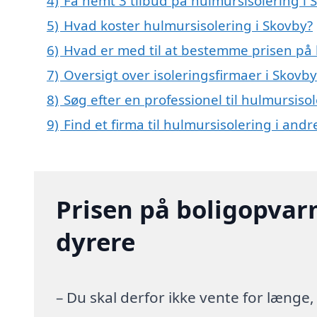
4)
Få nemt 3 tilbud på hulmursisolering i 
5)
Hvad koster hulmursisolering i Skovby?
6)
Hvad er med til at bestemme prisen på 
7)
Oversigt over isoleringsfirmaer i Sko
8)
Søg efter en professionel til hulmursiso
9)
Find et firma til hulmursisolering i and
Prisen på boligopvar
dyrere
– Du skal derfor ikke vente for længe