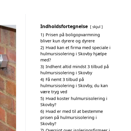
Indholdsfortegnelse
skjul
1)
Prisen på boligopvarmning
bliver kun dyrere og dyrere
2)
Hvad kan et firma med speciale i
hulmursisolering i Skovby hjælpe
med?
3)
Indhent altid mindst 3 tilbud på
hulmursisolering i Skovby
4)
Få nemt 3 tilbud på
hulmursisolering i Skovby, du kan
være tryg ved
5)
Hvad koster hulmursisolering i
Skovby?
6)
Hvad er med til at bestemme
prisen på hulmursisolering i
Skovby?
7)
Oversigt over isoleringsfirmaer i