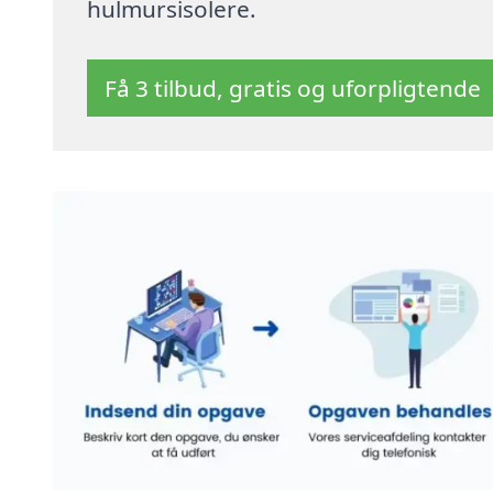
hulmursisolere.
Få 3 tilbud, gratis og uforpligtende