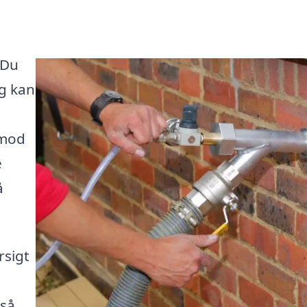
 Du
ng kan
 mod
e
å
rsigt
gså