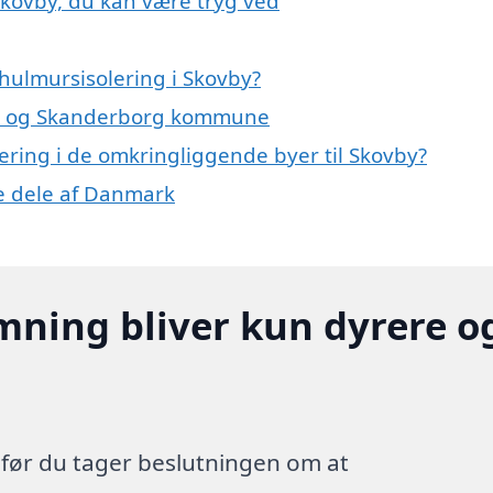
Skovby, du kan være tryg ved
hulmursisolering i Skovby?
vby og Skanderborg kommune
lering i de omkringliggende byer til Skovby?
re dele af Danmark
mning bliver kun dyrere o
, før du tager beslutningen om at