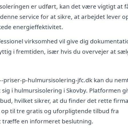
oleringen er udført, kan det være vigtigt at f
enne service for at sikre, at arbejdet lever op 
de energieffektivitet.
essionel virksomhed vil give dig dokumentati
tig i fremtiden, især hvis du overvejer at sæl
--priser-p-hulmursisolering-jfc.dk kan du nem
t sig i hulmursisolering i Skovby. Platformen g
d, hvilket sikrer, at du finder det rette firma 
p til tre gratis og uforpligtende tilbud fra
t træffe en informeret beslutning.