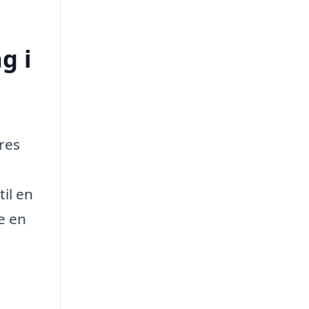
g i
res
il en
e en