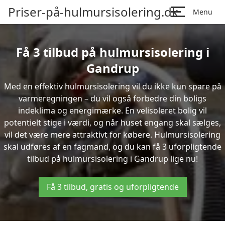
Priser-på-hulmursisolering.dk
Menu
Få 3 tilbud på hulmursisolering i
Gandrup
Med en effektiv hulmursisolering vil du ikke kun spare på
varmeregningen – du vil også forbedre din boligs
indeklima og energimærke. En velisoleret bolig vil
potentielt stige i værdi, og når huset engang skal sælges,
vil det være mere attraktivt for købere. Hulmursisolering
skal udføres af en fagmand, og du kan få 3 uforpligtende
tilbud på hulmursisolering i Gandrup lige nu!
Få 3 tilbud, gratis og uforpligtende