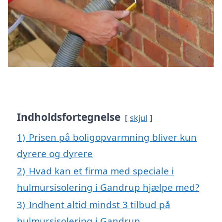
Indholdsfortegnelse
skjul
1)
Prisen på boligopvarmning bliver kun
dyrere og dyrere
2)
Hvad kan et firma med speciale i
hulmursisolering i Gandrup hjælpe med?
3)
Indhent altid mindst 3 tilbud på
hulmursisolering i Gandrup