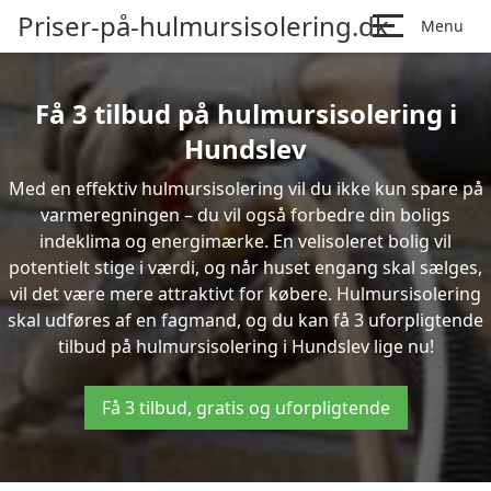
Priser-på-hulmursisolering.dk
Menu
Få 3 tilbud på hulmursisolering i
Hundslev
Med en effektiv hulmursisolering vil du ikke kun spare på
varmeregningen – du vil også forbedre din boligs
indeklima og energimærke. En velisoleret bolig vil
potentielt stige i værdi, og når huset engang skal sælges,
vil det være mere attraktivt for købere. Hulmursisolering
skal udføres af en fagmand, og du kan få 3 uforpligtende
tilbud på hulmursisolering i Hundslev lige nu!
Få 3 tilbud, gratis og uforpligtende