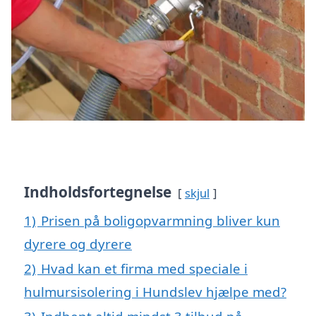
Indholdsfortegnelse
skjul
1)
Prisen på boligopvarmning bliver kun
dyrere og dyrere
2)
Hvad kan et firma med speciale i
hulmursisolering i Hundslev hjælpe med?