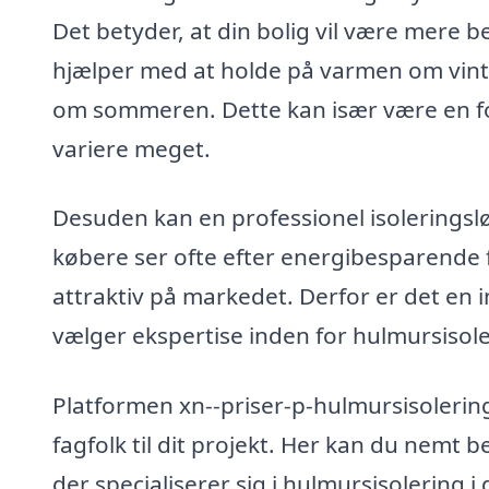
Det betyder, at din bolig vil være mere b
hjælper med at holde på varmen om vin
om sommeren. Dette kan især være en fo
variere meget.
Desuden kan en professionel isoleringslø
købere ser ofte efter energibesparende f
attraktiv på markedet. Derfor er det en 
vælger ekspertise inden for hulmursisole
Platformen xn--priser-p-hulmursisolering-
fagfolk til dit projekt. Her kan du nemt be
der specialiserer sig i hulmursisolering i