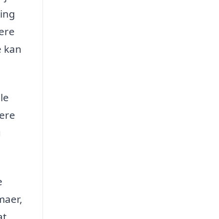
ring
ere
e kan
le
mere
u
e
maer,
at