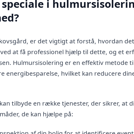
speciale i hulmursisolerin
med?
kovsgård, er det vigtigt at forstå, hvordan de
ed at få professionel hjælp til dette, og et er
n. Hulmursisolering er en effektiv metode til
edre energibesparelse, hvilket kan reducere din
an tilbyde en række tjenester, der sikrer, at d
e måder, de kan hjælpe på:
spektion af din bolig for at identificere event