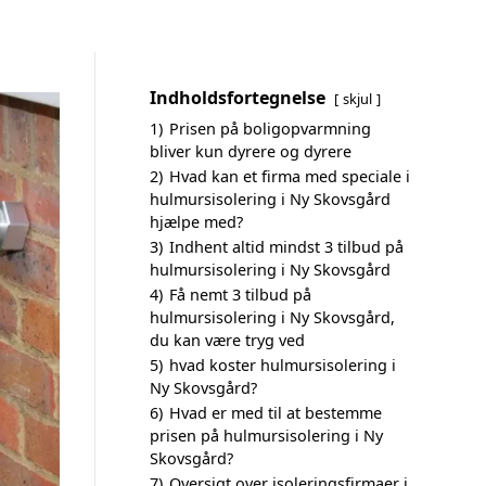
Indholdsfortegnelse
skjul
1)
Prisen på boligopvarmning
bliver kun dyrere og dyrere
2)
Hvad kan et firma med speciale i
hulmursisolering i Ny Skovsgård
hjælpe med?
3)
Indhent altid mindst 3 tilbud på
hulmursisolering i Ny Skovsgård
4)
Få nemt 3 tilbud på
hulmursisolering i Ny Skovsgård,
du kan være tryg ved
5)
hvad koster hulmursisolering i
Ny Skovsgård?
6)
Hvad er med til at bestemme
prisen på hulmursisolering i Ny
Skovsgård?
7)
Oversigt over isoleringsfirmaer i