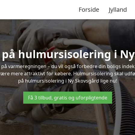
Forside
Jylland
d på hulmursisolering i N
 på varmeregningen – du vil også forbedre din boligs indekl
t være mere attraktivt for købere. Hulmursisolering skal udf
på hulmursisolering i Ny Skovsgård lige nu!
Få 3 tilbud, gratis og uforpligtende