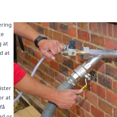
ering
te
g at
d at
ister
or at
få
ad os