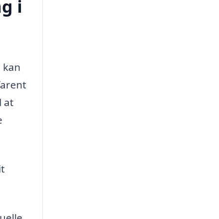
g i
t kan
farent
 at
e
it
uelle