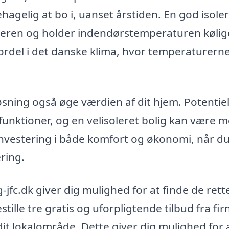
ehagelig at bo i, uanset årstiden. En god isole
teren og holder indendørstemperaturen kølig
rdel i det danske klima, hvor temperaturern
sning også øge værdien af dit hjem. Potentiel
unktioner, og en velisoleret bolig kan være 
investering i både komfort og økonomi, når d
ring.
jfc.dk giver dig mulighed for at finde de rett
stille tre gratis og uforpligtende tilbud fra fir
 dit lokalområde. Dette giver dig mulighed for 