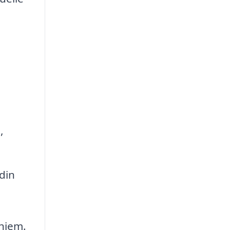
,
din
 hjem.