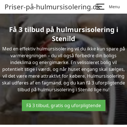
Priser-på-hulmursisolering.dk
Menu
Få 3 tilbud på hulmursisolering i
Stenild
Med en effektiv hulmursisolering vil du ikke kun spare på
varmeregningen – du vil også forbedre din boligs
indeklima og energimærke. En velisoleret bolig vil
potentielt stige i værdi, og når huset engang skal sælges,
vil det være mere attraktivt for købere. Hulmursisolering
skal udføres af en fagmand, og du kan få 3 uforpligtende
tilbud på hulmursisolering i Stenild lige nu!
Få 3 tilbud, gratis og uforpligtende