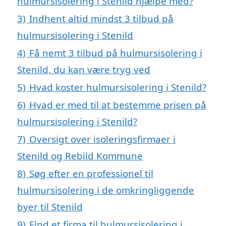
hulmursisolering i Stenild hjælpe med?
3)
Indhent altid mindst 3 tilbud på
hulmursisolering i Stenild
4)
Få nemt 3 tilbud på hulmursisolering i
Stenild, du kan være tryg ved
5)
Hvad koster hulmursisolering i Stenild?
6)
Hvad er med til at bestemme prisen på
hulmursisolering i Stenild?
7)
Oversigt over isoleringsfirmaer i
Stenild og Rebild Kommune
8)
Søg efter en professionel til
hulmursisolering i de omkringliggende
byer til Stenild
9)
Find et firma til hulmursisolering i