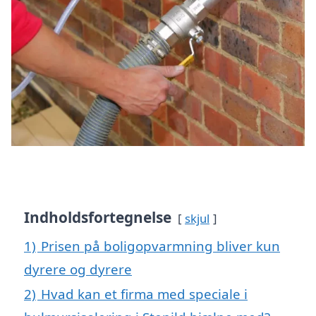
Indholdsfortegnelse
skjul
1)
Prisen på boligopvarmning bliver kun
dyrere og dyrere
2)
Hvad kan et firma med speciale i