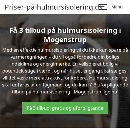
Priser-på-hulmursisolering.dk
Menu
Få 3 tilbud på hulmursisolering i
Mogenstrup
Med en effektiv hulmursisolering vil du ikke kun spare på
varmeregningen – du vil også forbedre din boligs
indeklima og energimærke. En velisoleret bolig vil
potentielt stige i værdi, og når huset engang skal sælges,
vil det være mere attraktivt for købere. Hulmursisolering
skal udføres af en fagmand, og du kan få 3 uforpligtende
tilbud på hulmursisolering i Mogenstrup lige nu!
Få 3 tilbud, gratis og uforpligtende