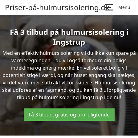
Priser-på-hulmursisolering.dk
Menu
Få 3 tilbud på hulmursisolering i
Ingstrup
Med en effektiv hulmursisolering vil du ikke kun spare på
varmeregningen – du vil også forbedre din boligs
indeklima og energimærke. En velisoleret bolig vil
potentielt stige i værdi, og når huset engang skal sælges,
vil det være mere attraktivt for købere. Hulmursisolering
skal udføres af en fagmand, og du kan få 3 uforpligtende
tilbud på hulmursisolering i Ingstrup lige nu!
Få 3 tilbud, gratis og uforpligtende