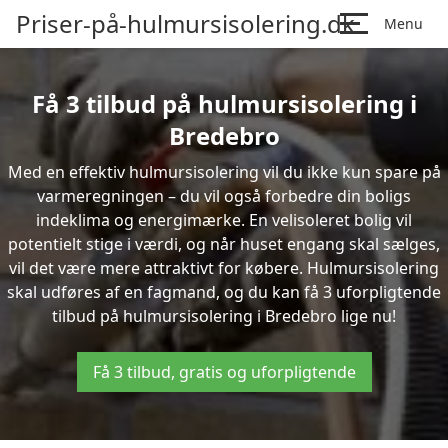
Priser-på-hulmursisolering.dk
Menu
Få 3 tilbud på hulmursisolering i
Bredebro
Med en effektiv hulmursisolering vil du ikke kun spare på
varmeregningen – du vil også forbedre din boligs
indeklima og energimærke. En velisoleret bolig vil
potentielt stige i værdi, og når huset engang skal sælges,
vil det være mere attraktivt for købere. Hulmursisolering
skal udføres af en fagmand, og du kan få 3 uforpligtende
tilbud på hulmursisolering i Bredebro lige nu!
Få 3 tilbud, gratis og uforpligtende