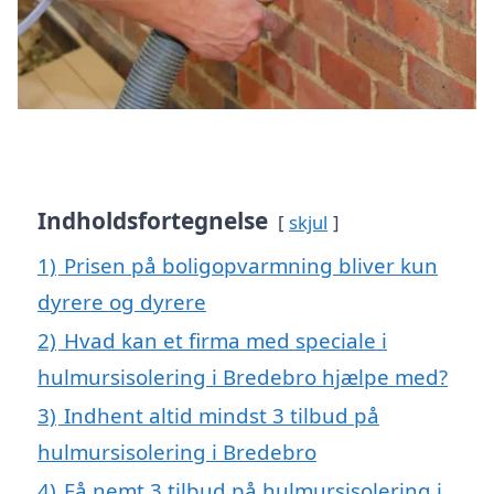
Indholdsfortegnelse
skjul
1)
Prisen på boligopvarmning bliver kun
dyrere og dyrere
2)
Hvad kan et firma med speciale i
hulmursisolering i Bredebro hjælpe med?
3)
Indhent altid mindst 3 tilbud på
hulmursisolering i Bredebro
4)
Få nemt 3 tilbud på hulmursisolering i