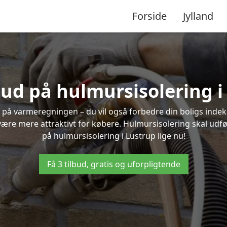
Forside
Jylland
lbud på hulmursisolering i
 på varmeregningen – du vil også forbedre din boligs indekl
t være mere attraktivt for købere. Hulmursisolering skal udf
på hulmursisolering i Lustrup lige nu!
Få 3 tilbud, gratis og uforpligtende