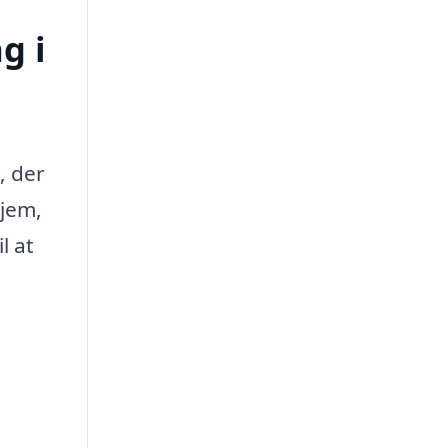
g i
, der
hjem,
l at