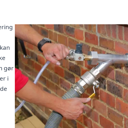
ering
 kan
ke
m gør
er i
ede