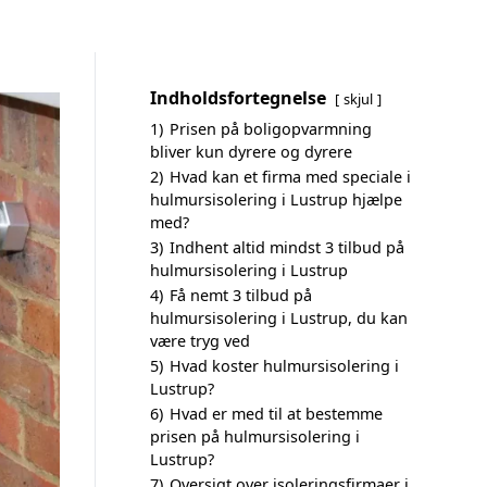
Indholdsfortegnelse
skjul
1)
Prisen på boligopvarmning
bliver kun dyrere og dyrere
2)
Hvad kan et firma med speciale i
hulmursisolering i Lustrup hjælpe
med?
3)
Indhent altid mindst 3 tilbud på
hulmursisolering i Lustrup
4)
Få nemt 3 tilbud på
hulmursisolering i Lustrup, du kan
være tryg ved
5)
Hvad koster hulmursisolering i
Lustrup?
6)
Hvad er med til at bestemme
prisen på hulmursisolering i
Lustrup?
7)
Oversigt over isoleringsfirmaer i