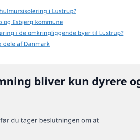
hulmursisolering i Lustrup?
rup og Esbjerg kommune
lering i de omkringliggende byer til Lustrup?
re dele af Danmark
mning bliver kun dyrere o
, før du tager beslutningen om at