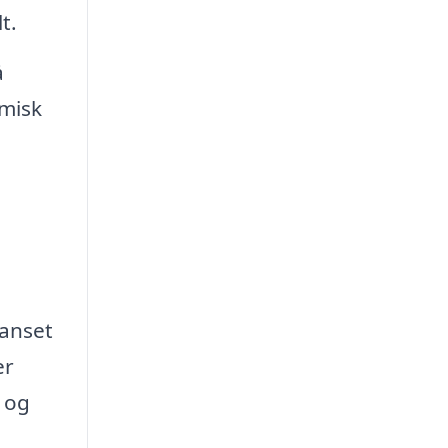
t.
å
misk
Uanset
er
t og