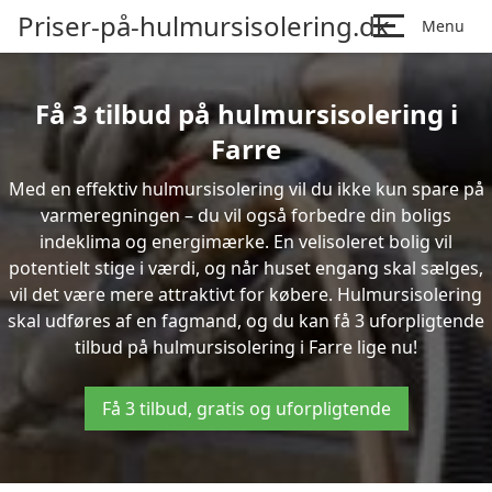
Priser-på-hulmursisolering.dk
Menu
Få 3 tilbud på hulmursisolering i
Farre
Med en effektiv hulmursisolering vil du ikke kun spare på
varmeregningen – du vil også forbedre din boligs
indeklima og energimærke. En velisoleret bolig vil
potentielt stige i værdi, og når huset engang skal sælges,
vil det være mere attraktivt for købere. Hulmursisolering
skal udføres af en fagmand, og du kan få 3 uforpligtende
tilbud på hulmursisolering i Farre lige nu!
Få 3 tilbud, gratis og uforpligtende