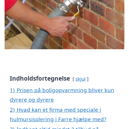
Indholdsfortegnelse
skjul
1)
Prisen på boligopvarmning bliver kun
dyrere og dyrere
2)
Hvad kan et firma med speciale i
hulmursisolering i Farre hjælpe med?