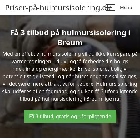
Priser-på-hulmursisolering.dk
Menu
Få 3 tilbud på hulmursisolering i
Breum
Med en effektiv hulmursisolering vil du ikke kun spare på
varmeregningen – du vil også forbedre din boligs
indeklima og energimærke. En velisoleret bolig vil
potentielt stige i værdi, og når huset engang skal sælges,
vil det være mere attraktivt for købere. Hulmursisolering
skal udføres af en fagmand, og du kan få 3 uforpligtende
tilbud på hulmursisolering i Breum lige nu!
Få 3 tilbud, gratis og uforpligtende