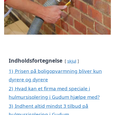
Indholdsfortegnelse
skjul
1)
Prisen på boligopvarmning bliver kun
dyrere og dyrere
2)
Hvad kan et firma med speciale i
hulmursisolering i Gudum hjælpe med?
3)
Indhent altid mindst 3 tilbud på
hulmursisolering i Gudum