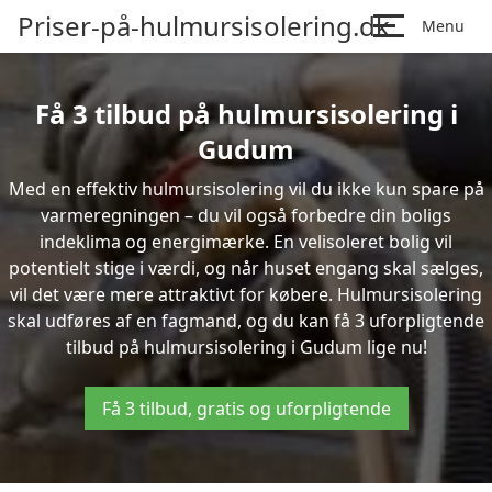
Priser-på-hulmursisolering.dk
Menu
Få 3 tilbud på hulmursisolering i
Gudum
Med en effektiv hulmursisolering vil du ikke kun spare på
varmeregningen – du vil også forbedre din boligs
indeklima og energimærke. En velisoleret bolig vil
potentielt stige i værdi, og når huset engang skal sælges,
vil det være mere attraktivt for købere. Hulmursisolering
skal udføres af en fagmand, og du kan få 3 uforpligtende
tilbud på hulmursisolering i Gudum lige nu!
Få 3 tilbud, gratis og uforpligtende