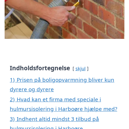
Indholdsfortegnelse
skjul
1)
Prisen på boligopvarmning bliver kun
dyrere og dyrere
2)
Hvad kan et firma med speciale i
hulmursisolering i Harboøre hjælpe med?
3)
Indhent altid mindst 3 tilbud på
hulmursisolering i Harboøre