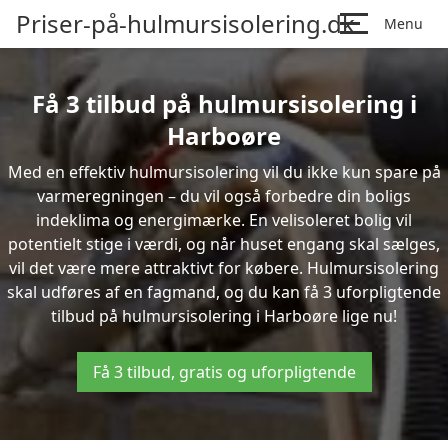
Priser-på-hulmursisolering.dk
Menu
Få 3 tilbud på hulmursisolering i
Harboøre
Med en effektiv hulmursisolering vil du ikke kun spare på
varmeregningen – du vil også forbedre din boligs
indeklima og energimærke. En velisoleret bolig vil
potentielt stige i værdi, og når huset engang skal sælges,
vil det være mere attraktivt for købere. Hulmursisolering
skal udføres af en fagmand, og du kan få 3 uforpligtende
tilbud på hulmursisolering i Harboøre lige nu!
Få 3 tilbud, gratis og uforpligtende