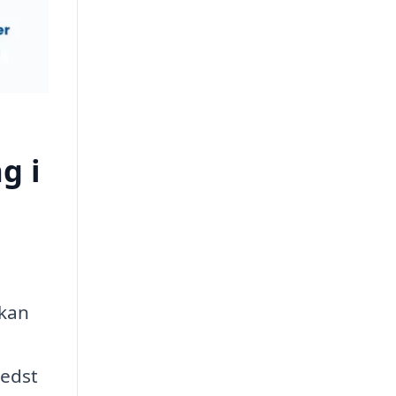
g i
 kan
bedst