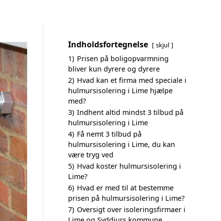
Indholdsfortegnelse
skjul
1)
Prisen på boligopvarmning
bliver kun dyrere og dyrere
2)
Hvad kan et firma med speciale i
hulmursisolering i Lime hjælpe
med?
3)
Indhent altid mindst 3 tilbud på
hulmursisolering i Lime
4)
Få nemt 3 tilbud på
hulmursisolering i Lime, du kan
være tryg ved
5)
Hvad koster hulmursisolering i
Lime?
6)
Hvad er med til at bestemme
prisen på hulmursisolering i Lime?
7)
Oversigt over isoleringsfirmaer i
Lime og Syddjurs kommune