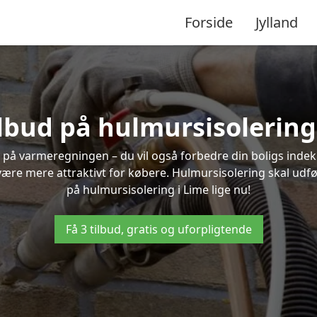
Forside
Jylland
ilbud på hulmursisolering
 på varmeregningen – du vil også forbedre din boligs indekl
t være mere attraktivt for købere. Hulmursisolering skal udf
på hulmursisolering i Lime lige nu!
Få 3 tilbud, gratis og uforpligtende