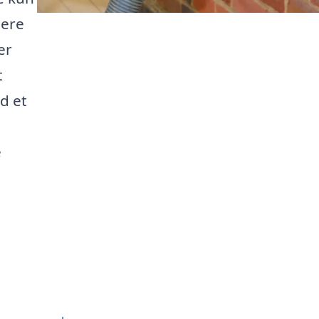
mere
er
t
od et
e