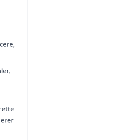
icere,
ler,
rette
gerer