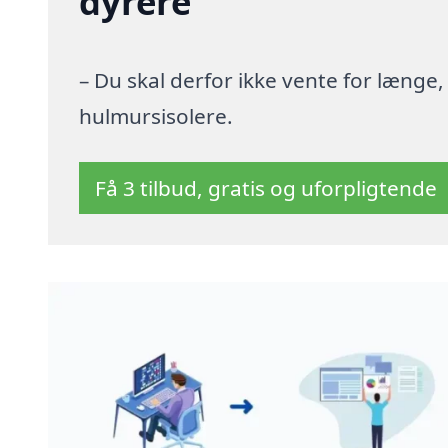
dyrere
– Du skal derfor ikke vente for længe
hulmursisolere.
Få 3 tilbud, gratis og uforpligtende