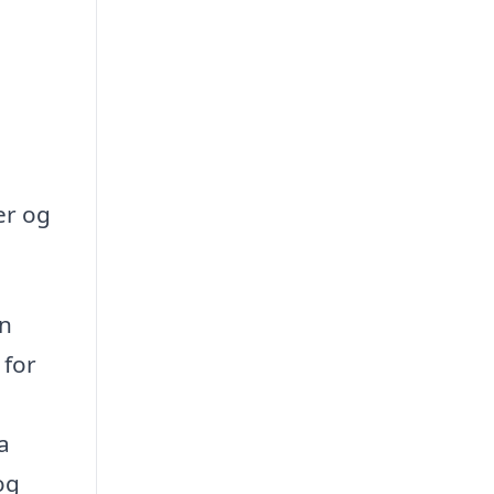
er og
.
en
 for
a
og