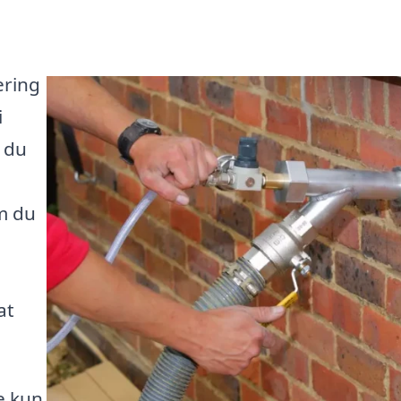
ering
i
r du
m du
at
e kun