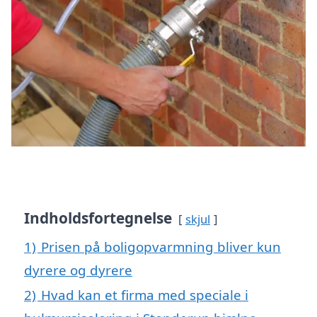
Indholdsfortegnelse
skjul
1)
Prisen på boligopvarmning bliver kun
dyrere og dyrere
2)
Hvad kan et firma med speciale i