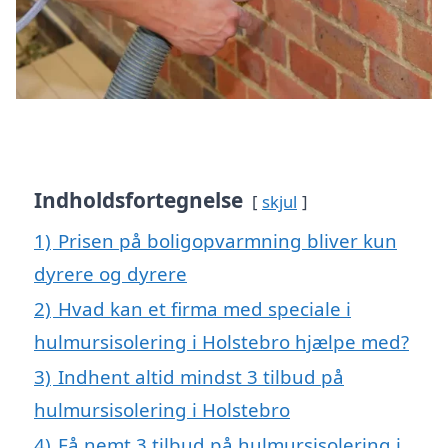
Indholdsfortegnelse
skjul
1)
Prisen på boligopvarmning bliver kun
dyrere og dyrere
2)
Hvad kan et firma med speciale i
hulmursisolering i Holstebro hjælpe med?
3)
Indhent altid mindst 3 tilbud på
hulmursisolering i Holstebro
4)
Få nemt 3 tilbud på hulmursisolering i