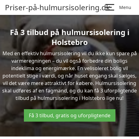
Priser-på-hulmursisolering.dk
Menu
Få 3 tilbud på hulmursisolering i
Holstebro
Med en effektiv hulmursisolering vil du ikke kun spare på
varmeregningen – du vil også forbedre din boligs
indeklima og energimærke. En velisoleret bolig vil
potentielt stige i værdi, og når huset engang skal sælges,
vil det være mere attraktivt for købere. Hulmursisolering
skal udføres af en fagmand, og du kan få 3 uforpligtende
tilbud på hulmursisolering i Holstebro lige nu!
Få 3 tilbud, gratis og uforpligtende