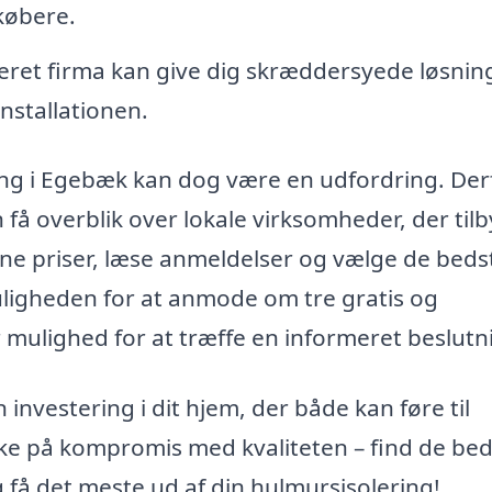
købere.
seret firma kan give dig skræddersyede løsnin
nstallationen.
ering i Egebæk kan dog være en udfordring. Der
 få overblik over lokale virksomheder, der til
ne priser, læse anmeldelser og vælge de beds
muligheden for at anmode om tre gratis og
år mulighed for at træffe en informeret beslutn
investering i dit hjem, der både kan føre til
kke på kompromis med kvaliteten – find de be
g få det meste ud af din hulmursisolering!