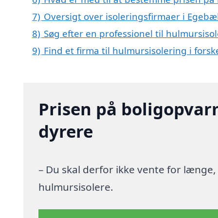
7)
Oversigt over isoleringsfirmaer i Ege
8)
Søg efter en professionel til hulmursis
9)
Find et firma til hulmursisolering i for
Prisen på boligopvar
dyrere
– Du skal derfor ikke vente for længe
hulmursisolere.