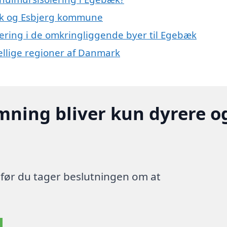
bæk og Esbjerg kommune
olering i de omkringliggende byer til Egebæk
skellige regioner af Danmark
mning bliver kun dyrere o
, før du tager beslutningen om at