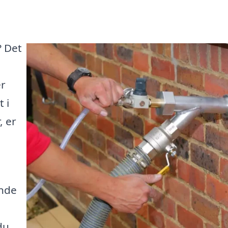
? Det
er
 i
, er
inde
du