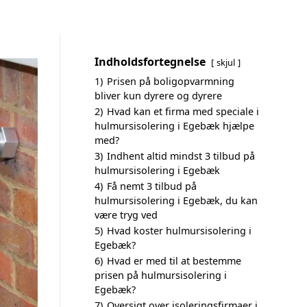
Indholdsfortegnelse
skjul
1)
Prisen på boligopvarmning
bliver kun dyrere og dyrere
2)
Hvad kan et firma med speciale i
hulmursisolering i Egebæk hjælpe
med?
3)
Indhent altid mindst 3 tilbud på
hulmursisolering i Egebæk
4)
Få nemt 3 tilbud på
hulmursisolering i Egebæk, du kan
være tryg ved
5)
Hvad koster hulmursisolering i
Egebæk?
6)
Hvad er med til at bestemme
prisen på hulmursisolering i
Egebæk?
7)
Oversigt over isoleringsfirmaer i