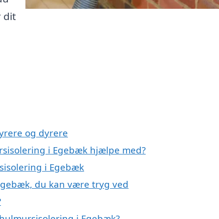
 dit
yrere og dyrere
rsisolering i Egebæk hjælpe med?
sisolering i Egebæk
 Egebæk, du kan være tryg ved
?
 hulmursisolering i Egebæk?