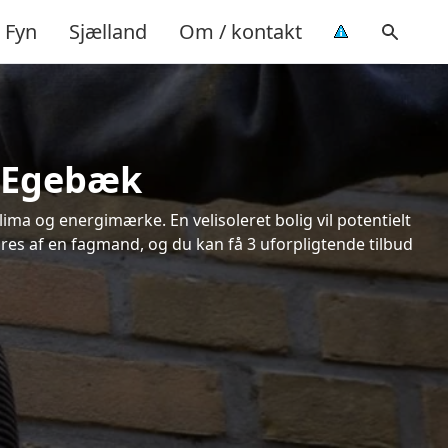
Fyn
Sjælland
Om / kontakt
i Egebæk
ima og energimærke. En velisoleret bolig vil potentielt
øres af en fagmand, og du kan få 3 uforpligtende tilbud