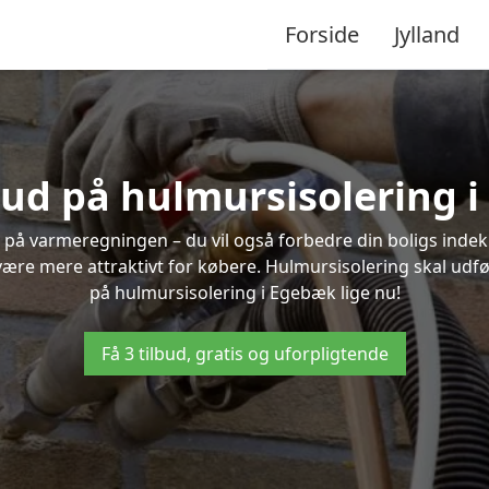
Forside
Jylland
lbud på hulmursisolering 
 på varmeregningen – du vil også forbedre din boligs indekl
t være mere attraktivt for købere. Hulmursisolering skal udf
på hulmursisolering i Egebæk lige nu!
Få 3 tilbud, gratis og uforpligtende