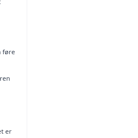
t
 føre
uren
t er