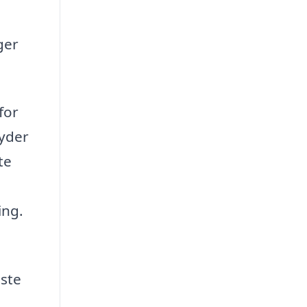
ger
for
byder
te
ing.
dste