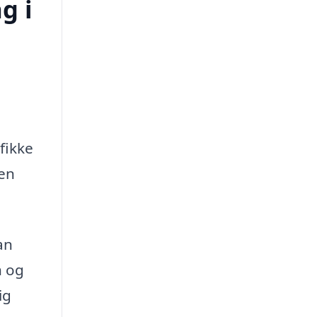
g i
fikke
gen
an
n og
ig